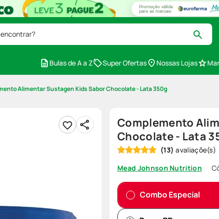
 encontrar?
Bulas de A a Z
Super Ofertas
Nossas Lojas
Mar
ento Alimentar Sustagen Kids Sabor Chocolate - Lata 350g
Complemento Alim
Chocolate - Lata 3
(
13
)
C
Mead Johnson Nutrition
Combo Especial