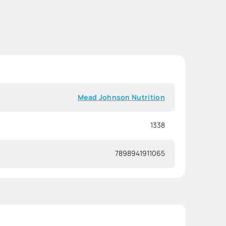
Mead Johnson Nutrition
1338
7898941911065