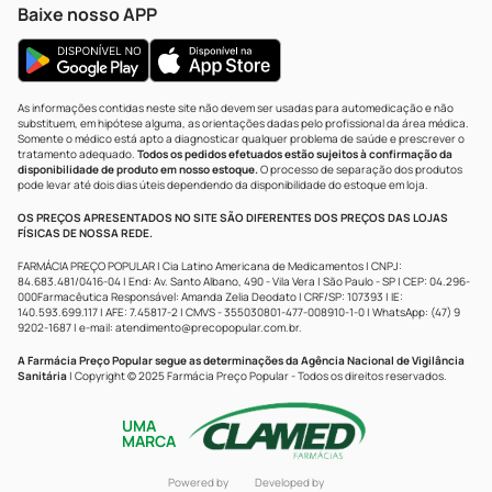
Baixe nosso APP
As informações contidas neste site não devem ser usadas para automedicação e não
substituem, em hipótese alguma, as orientações dadas pelo profissional da área médica.
Somente o médico está apto a diagnosticar qualquer problema de saúde e prescrever o
tratamento adequado.
Todos os pedidos efetuados estão sujeitos à confirmação da
disponibilidade de produto em nosso estoque.
O processo de separação dos produtos
pode levar até dois dias úteis dependendo da disponibilidade do estoque em loja.
OS PREÇOS APRESENTADOS NO SITE SÃO DIFERENTES DOS PREÇOS DAS LOJAS
FÍSICAS DE NOSSA REDE.
FARMÁCIA PREÇO POPULAR | Cia Latino Americana de Medicamentos | CNPJ:
84.683.481/0416-04 | End: Av. Santo Albano, 490 - Vila Vera | São Paulo - SP | CEP: 04.296-
000Farmacêutica Responsável: Amanda Zelia Deodato | CRF/SP: 107393 | IE:
140.593.699.117 | AFE: 7.45817-2 | CMVS - 355030801-477-008910-1-0 | WhatsApp: (47) 9
9202-1687 | e-mail:
atendimento@precopopular.com.br
.
A Farmácia Preço Popular segue as determinações da Agência Nacional de Vigilância
Sanitária
| Copyright © 2025 Farmácia Preço Popular - Todos os direitos reservados.
UMA
MARCA
Powered by
Developed by