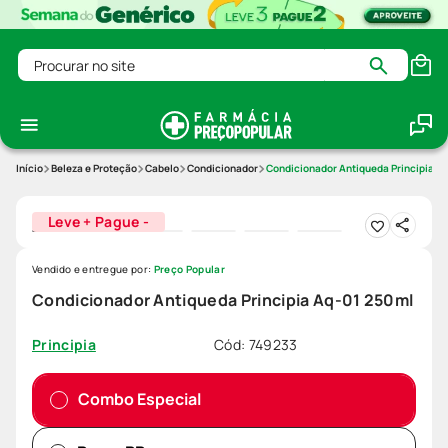
Procurar no site
Beleza e Proteção
Cabelo
Condicionador
Condicionador Antiqueda Principia A
Leve + Pague -
Vendido e entregue por:
Preço Popular
Condicionador Antiqueda Principia Aq-01 250ml
Cód
:
749233
Principia
Combo Especial