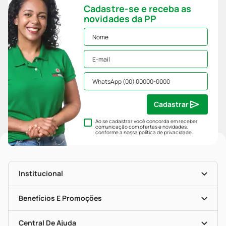
Cadastre-se e receba as
novidades da PP
Cadastrar
Ao se cadastrar você concorda em receber
comunicação com ofertas e novidades,
conforme a nossa
política de privacidade
.
Institucional
História
Nossas Lojas
Benefícios E Promoções
Trabalhe Conosco
Mapa De Categorias
Clube PP
Blog Da PP
Convênios
Central De Ajuda