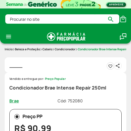
Procurar no site
Beleza e Proteção
Cabelo
Condicionador
Condicionador Brae Intense Repair 2
Vendido e entregue por:
Preço Popular
Condicionador Brae Intense Repair 250ml
Cód
:
752080
Brae
Preço PP
R$
90
,
99