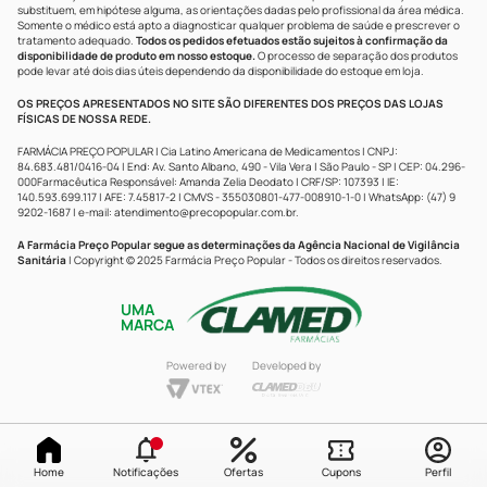
substituem, em hipótese alguma, as orientações dadas pelo profissional da área médica.
Somente o médico está apto a diagnosticar qualquer problema de saúde e prescrever o
tratamento adequado.
Todos os pedidos efetuados estão sujeitos à confirmação da
disponibilidade de produto em nosso estoque.
O processo de separação dos produtos
pode levar até dois dias úteis dependendo da disponibilidade do estoque em loja.
OS PREÇOS APRESENTADOS NO SITE SÃO DIFERENTES DOS PREÇOS DAS LOJAS
FÍSICAS DE NOSSA REDE.
FARMÁCIA PREÇO POPULAR | Cia Latino Americana de Medicamentos | CNPJ:
84.683.481/0416-04 | End: Av. Santo Albano, 490 - Vila Vera | São Paulo - SP | CEP: 04.296-
000Farmacêutica Responsável: Amanda Zelia Deodato | CRF/SP: 107393 | IE:
140.593.699.117 | AFE: 7.45817-2 | CMVS - 355030801-477-008910-1-0 | WhatsApp: (47) 9
9202-1687 | e-mail:
atendimento@precopopular.com.br
.
A Farmácia Preço Popular segue as determinações da Agência Nacional de Vigilância
Sanitária
| Copyright © 2025 Farmácia Preço Popular - Todos os direitos reservados.
UMA
MARCA
Powered by
Developed by
Home
Notificações
Ofertas
Cupons
Perfil