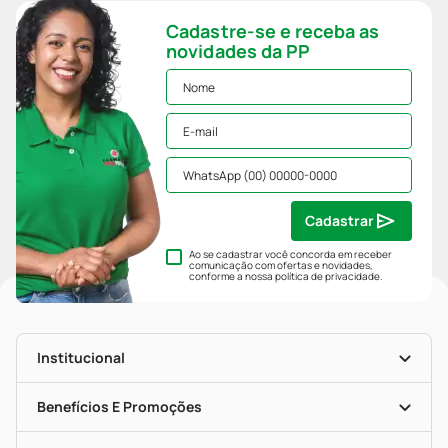
Cadastre-se e receba as
novidades da PP
Cadastrar
Ao se cadastrar você concorda em receber
comunicação com ofertas e novidades,
conforme a nossa
política de privacidade
.
Institucional
História
Nossas Lojas
Benefícios E Promoções
Trabalhe Conosco
Mapa De Categorias
Clube PP