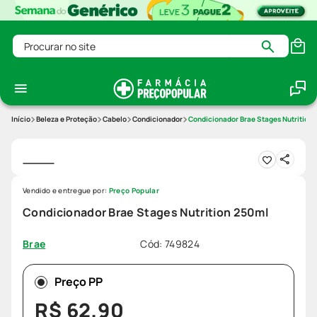
Procurar no site
Beleza e Proteção
Cabelo
Condicionador
Condicionador Brae Stages Nutrition
Vendido e entregue por:
Preço Popular
Condicionador Brae Stages Nutrition 250ml
Cód
:
749824
Brae
Preço PP
R$
62
,
90