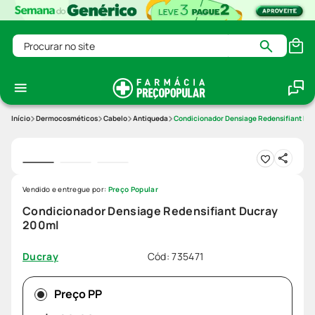
Procurar no site
Dermocosméticos
Cabelo
Antiqueda
Condicionador Densiage Redensifiant Du
Vendido e entregue por:
Preço Popular
Condicionador Densiage Redensifiant Ducray
200ml
Cód
:
735471
Ducray
Preço PP