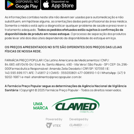
As informações contidas neste site não devem ser usadas para automedicação e não
substituem, em hipótese alguma, as orientações dadas pelo profissional da área médica.
Somente o médico está apto a diagnosticar qualquer problema de saúde e prescrever o
tratamento adequado.
Todos os pedidos efetuados estão sujeitos à confirmação da
disponibilidade de produto em nosso estoque.
O processo de separação dos produtos
pode levar até dois dias úteis dependendo da disponibilidade do estoque em loja.
OS PREÇOS APRESENTADOS NO SITE SÃO DIFERENTES DOS PREÇOS DAS LOJAS
FÍSICAS DE NOSSA REDE.
FARMÁCIA PREÇO POPULAR | Cia Latino Americana de Medicamentos | CNPJ:
84.683.481/0416-04 | End: Av. Santo Albano, 490 - Vila Vera | São Paulo - SP | CEP: 04.296-
000Farmacêutica Responsável: Amanda Zelia Deodato | CRF/SP: 107393 | IE:
140.593.699.117 | AFE: 7.45817-2 | CMVS - 355030801-477-008910-1-0 | WhatsApp: (47) 9
9202-1687 | e-mail:
atendimento@precopopular.com.br
.
A Farmácia Preço Popular segue as determinações da Agência Nacional de Vigilância
Sanitária
| Copyright © 2025 Farmácia Preço Popular - Todos os direitos reservados.
UMA
MARCA
Powered by
Developed by