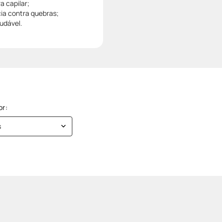
a capilar;
cia contra quebras;
udável.
s