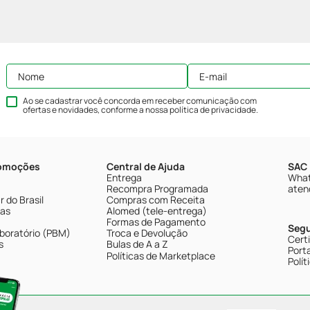
Ao se cadastrar você concorda em receber comunicação com
ofertas e novidades, conforme a nossa
política de privacidade
.
romoções
Central de Ajuda
SAC 
Entrega
What
Recompra Programada
aten
 do Brasil
Compras com Receita
tas
Alomed (tele-entrega)
Formas de Pagamento
Seg
boratório (PBM)
Troca e Devolução
Cert
s
Bulas de A a Z
Porta
Políticas de Marketplace
Polít