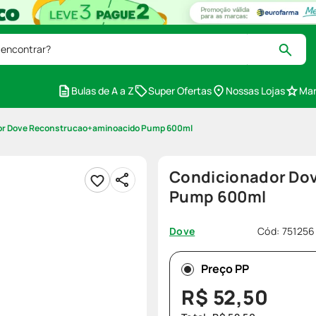
 encontrar?
Bulas de A a Z
Super Ofertas
Nossas Lojas
Mar
or Dove Reconstrucao+aminoacido Pump 600ml
Condicionador Do
Pump 600ml
Cód
:
751256
Dove
Preço PP
R$
52
,
50