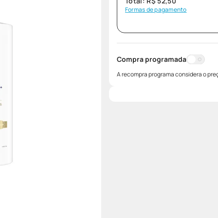
Total:
R$
52
,
50
Formas de pagamento
Compra programada
A recompra programa considera o preç