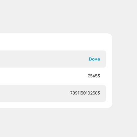
Dove
25453
7891150102583