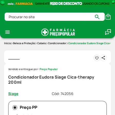
Procurar no site
Beleza e Proteção
Cabelo
Condicionador
Condicionador Eudora Siage Cica-th
Vendido e entregue por:
Preço Popular
Condicionador Eudora Siage Cica-therapy
200ml
Cód
:
742056
Siage
Preço PP