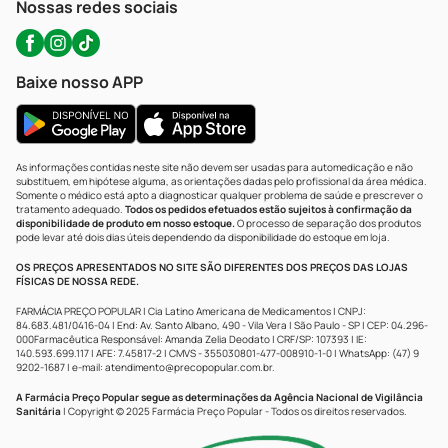
Nossas redes sociais
Baixe nosso APP
As informações contidas neste site não devem ser usadas para automedicação e não
substituem, em hipótese alguma, as orientações dadas pelo profissional da área médica.
Somente o médico está apto a diagnosticar qualquer problema de saúde e prescrever o
tratamento adequado.
Todos os pedidos efetuados estão sujeitos à confirmação da
disponibilidade de produto em nosso estoque.
O processo de separação dos produtos
pode levar até dois dias úteis dependendo da disponibilidade do estoque em loja.
OS PREÇOS APRESENTADOS NO SITE SÃO DIFERENTES DOS PREÇOS DAS LOJAS
FÍSICAS DE NOSSA REDE.
FARMÁCIA PREÇO POPULAR | Cia Latino Americana de Medicamentos | CNPJ:
84.683.481/0416-04 | End: Av. Santo Albano, 490 - Vila Vera | São Paulo - SP | CEP: 04.296-
000Farmacêutica Responsável: Amanda Zelia Deodato | CRF/SP: 107393 | IE:
140.593.699.117 | AFE: 7.45817-2 | CMVS - 355030801-477-008910-1-0 | WhatsApp: (47) 9
9202-1687 | e-mail:
atendimento@precopopular.com.br
.
A Farmácia Preço Popular segue as determinações da Agência Nacional de Vigilância
Sanitária
| Copyright © 2025 Farmácia Preço Popular - Todos os direitos reservados.