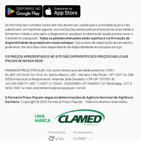
As informações contidas neste site não devem ser usadas para automedicação e não
substituem, em hipótese alguma, as orientações dadas pelo profissional da área médica.
Somente o médico está apto a diagnosticar qualquer problema de saúde e prescrever o
tratamento adequado.
Todos os pedidos efetuados estão sujeitos à confirmação da
disponibilidade de produto em nosso estoque.
O processo de separação dos produtos
pode levar até dois dias úteis dependendo da disponibilidade do estoque em loja.
OS PREÇOS APRESENTADOS NO SITE SÃO DIFERENTES DOS PREÇOS DAS LOJAS
FÍSICAS DE NOSSA REDE.
FARMÁCIA PREÇO POPULAR | Cia Latino Americana de Medicamentos | CNPJ:
84.683.481/0416-04 | End: Av. Santo Albano, 490 - Vila Vera | São Paulo - SP | CEP: 04.296-
000Farmacêutica Responsável: Amanda Zelia Deodato | CRF/SP: 107393 | IE:
140.593.699.117 | AFE: 7.45817-2 | CMVS - 355030801-477-008910-1-0 | WhatsApp: (47) 9
9202-1687 | e-mail:
atendimento@precopopular.com.br
.
A Farmácia Preço Popular segue as determinações da Agência Nacional de Vigilância
Sanitária
| Copyright © 2025 Farmácia Preço Popular - Todos os direitos reservados.
UMA
MARCA
Powered by
Developed by