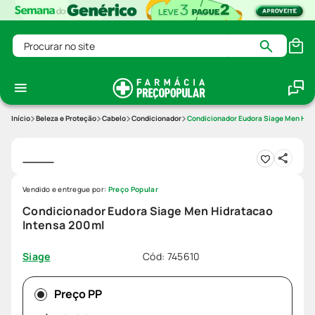
Procurar no site
Beleza e Proteção
Cabelo
Condicionador
Condicionador Eudora Siage Men Hid
Vendido e entregue por:
Preço Popular
Condicionador Eudora Siage Men Hidratacao
Intensa 200ml
Cód
:
745610
Siage
Preço PP