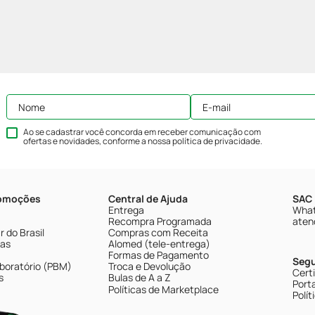
Ao se cadastrar você concorda em receber comunicação com
ofertas e novidades, conforme a nossa
política de privacidade
.
romoções
Central de Ajuda
SAC 
Entrega
What
Recompra Programada
aten
 do Brasil
Compras com Receita
tas
Alomed (tele-entrega)
Formas de Pagamento
Seg
boratório (PBM)
Troca e Devolução
Cert
s
Bulas de A a Z
Porta
Políticas de Marketplace
Polít