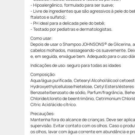
- Hipoalergênico, formulado para ser suave;
- Livre de ingredientes que são agressivos à pele do b
ftalatos e sulfato);
- PH ideal para a delicada pele do bebê;
- Testado por pediatras e dermatologistas.
Como usar:
Depois de usar o Shampoo JOHNSONS® de Glicerina, ap
cabelos molhados, massageando-os suavemente. Deixe
e, em seguida, enxágue bem. Adequado para o uso diár
Indicações de uso: seguro para todas as idades
Composição:
Aqua/água purificada, Cetearyl Alcohol/álcool cetoestea
Hydroxyethylcellulose/hietelose, Cetyl Esters/ésteres 
Benzoate/benzoato de sódio, Parfum/fragrância, Beh
Chloride/cloreto de beentrimônio, Cetrimonium Chlorid
Citric Acid/ácido cítrico.
Precauções:
Mantenha fora do alcance de crianças. Deve ser aplica
supervisão. Evitar contato com os olhos. Caso o prod
os olhos, lavar com água corrente em abundância e p