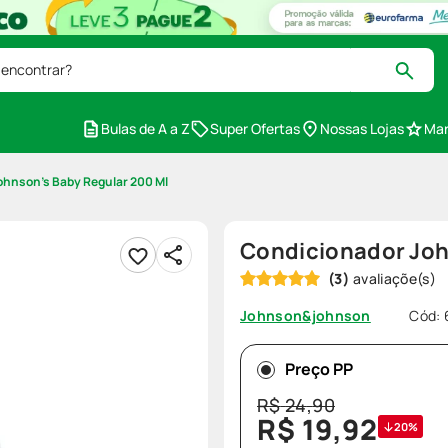
 encontrar?
Bulas de A a Z
Super Ofertas
Nossas Lojas
Mar
ohnson's Baby Regular 200 Ml
Condicionador Joh
(
3
)
Cód
:
Johnson&johnson
Preço PP
R$
24
,
90
R$
19
,
92
20%