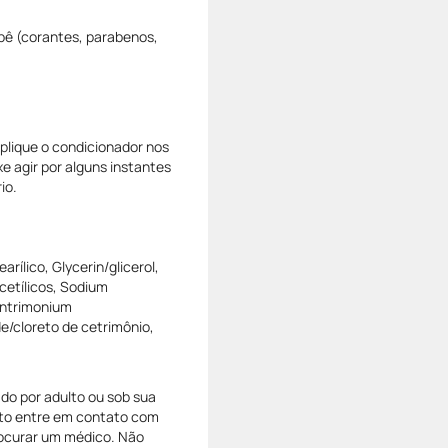
ebê (corantes, parabenos,
lique o condicionador nos
 agir por alguns instantes
io.
rílico, Glycerin/glicerol,
cetílicos, Sodium
entrimonium
e/cloreto de cetrimônio,
do por adulto ou sob sua
uto entre em contato com
rocurar um médico. Não