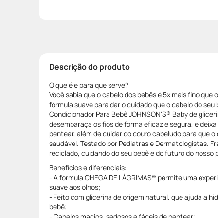
Descrição do produto
O que é e para que serve?
Você sabia que o cabelo dos bebês é 5x mais fino que 
fórmula suave para dar o cuidado que o cabelo do seu 
Condicionador Para Bebê JOHNSON'S® Baby de gliceri
desembaraça os fios de forma eficaz e segura, e deixa 
pentear, além de cuidar do couro cabeludo para que o
saudável. Testado por Pediatras e Dermatologistas. F
reciclado, cuidando do seu bebê e do futuro do nosso 
Benefícios e diferenciais:
- A fórmula CHEGA DE LÁGRIMAS® permite uma experiê
suave aos olhos;
- Feito com glicerina de origem natural, que ajuda a hi
bebê;
- Cabelos macios, sedosos e fáceis de pentear;