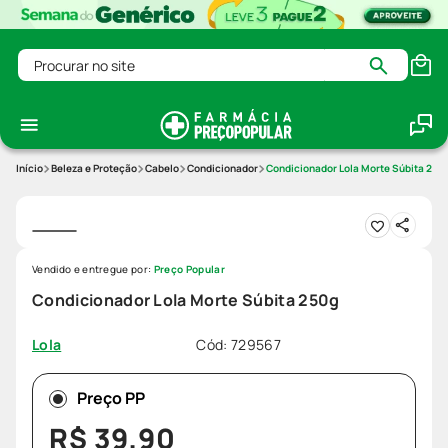
Procurar no site
Beleza e Proteção
Cabelo
Condicionador
Condicionador Lola Morte Súbita 250
Vendido e entregue por:
Preço Popular
Condicionador Lola Morte Súbita 250g
Cód
:
729567
Lola
Preço PP
R$
39
,
90