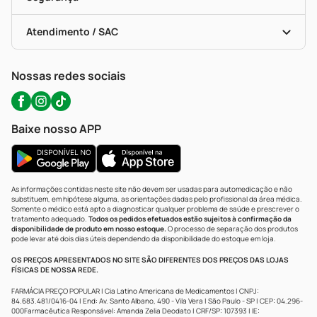
Troca E Devolução
Testes Rápidos
Bulas De A A Z
Autoteste Covid-19
Certificado De Segurança
Políticas De Marketplace
Portal Da Privacidade
Atendimento / SAC
Política De Privacidade
WhatsApp (47) 9202-1687
Atendimento@precopopular.com.br
Nossas redes sociais
Baixe nosso APP
As informações contidas neste site não devem ser usadas para automedicação e não
substituem, em hipótese alguma, as orientações dadas pelo profissional da área médica.
Somente o médico está apto a diagnosticar qualquer problema de saúde e prescrever o
tratamento adequado.
Todos os pedidos efetuados estão sujeitos à confirmação da
disponibilidade de produto em nosso estoque.
O processo de separação dos produtos
pode levar até dois dias úteis dependendo da disponibilidade do estoque em loja.
OS PREÇOS APRESENTADOS NO SITE SÃO DIFERENTES DOS PREÇOS DAS LOJAS
FÍSICAS DE NOSSA REDE.
FARMÁCIA PREÇO POPULAR | Cia Latino Americana de Medicamentos | CNPJ:
84.683.481/0416-04 | End: Av. Santo Albano, 490 - Vila Vera | São Paulo - SP | CEP: 04.296-
000Farmacêutica Responsável: Amanda Zelia Deodato | CRF/SP: 107393 | IE: