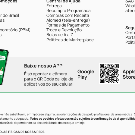
romoções
Central de Ajuda
SAC 
Entrega
What
Recompra Programada
aten
 do Brasil
Compras com Receita
tas
Alomed (tele-entrega)
Formas de Pagamento
Seg
boratório (PBM)
Troca e Devolução
Cert
s
Bulas de A a Z
Porta
Políticas de Marketplace
Polít
Baixe nosso APP
Google
Appl
É só apontar a câmera
Play
Stor
para o QR Code da loja de
aplicativos do seu celular!
e não substituem, em hipótese alguma, as orientações dadas pelo profissional da área médica.
tratamento adequado.
Todos os pedidos efetuados estão sujeitos à confirmação da disponibilid
dias úteis dependendo da disponibilidade do estoque em loja.
JAS FÍSICAS DE NOSSA REDE.