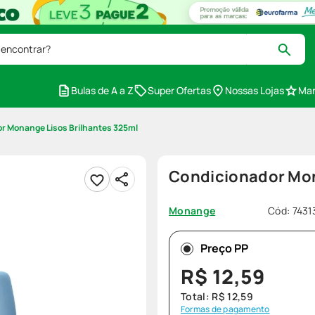
 encontrar?
Bulas de A a Z
Super Ofertas
Nossas Lojas
Mar
r Monange Lisos Brilhantes 325ml
Condicionador Mon
Cód
:
7431
Monange
Preço PP
R$
12
,
59
Total:
R$
12
,
59
Formas de pagamento