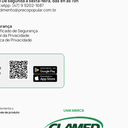
| De segunda à sexta-feira, das 8h às 19h
sApp: (47) 9 9202-1687
dimento@precopopular.com.br
urança
ificado de Segurança
l da Privacidade
ica de Privacidade
e
e
 Somente o
UMA MARCA
ade de produto