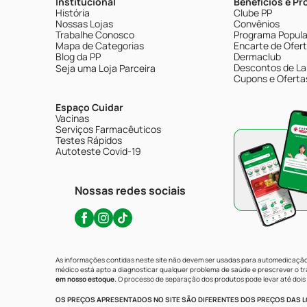
Institucional
Benefícios e P
História
Clube PP
Nossas Lojas
Convênios
Trabalhe Conosco
Programa Popular
Mapa de Categorias
Encarte de Ofer
Blog da PP
Dermaclub
Descontos de La
Seja uma Loja Parceira
Cupons e Oferta
Espaço Cuidar
Vacinas
Serviços Farmacêuticos
Testes Rápidos
Autoteste Covid-19
Nossas redes sociais
As informações contidas neste site não devem ser usadas para automedicação 
médico está apto a diagnosticar qualquer problema de saúde e prescrever o 
em nosso estoque.
O processo de separação dos produtos pode levar até dois 
OS PREÇOS APRESENTADOS NO SITE SÃO DIFERENTES DOS PREÇOS DAS LO