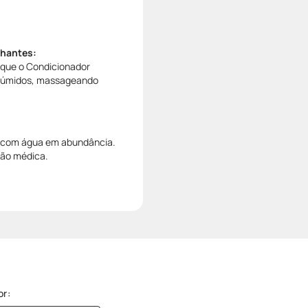
lhantes:
ique o Condicionador
s úmidos, massageando
r com água em abundância.
ção médica.