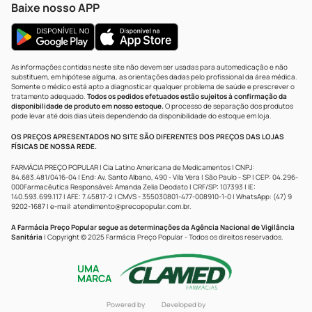
Baixe nosso APP
As informações contidas neste site não devem ser usadas para automedicação e não
substituem, em hipótese alguma, as orientações dadas pelo profissional da área médica.
Somente o médico está apto a diagnosticar qualquer problema de saúde e prescrever o
tratamento adequado.
Todos os pedidos efetuados estão sujeitos à confirmação da
disponibilidade de produto em nosso estoque.
O processo de separação dos produtos
pode levar até dois dias úteis dependendo da disponibilidade do estoque em loja.
OS PREÇOS APRESENTADOS NO SITE SÃO DIFERENTES DOS PREÇOS DAS LOJAS
FÍSICAS DE NOSSA REDE.
FARMÁCIA PREÇO POPULAR | Cia Latino Americana de Medicamentos | CNPJ:
84.683.481/0416-04 | End: Av. Santo Albano, 490 - Vila Vera | São Paulo - SP | CEP: 04.296-
000Farmacêutica Responsável: Amanda Zelia Deodato | CRF/SP: 107393 | IE:
140.593.699.117 | AFE: 7.45817-2 | CMVS - 355030801-477-008910-1-0 | WhatsApp: (47) 9
9202-1687 | e-mail:
atendimento@precopopular.com.br
.
A Farmácia Preço Popular segue as determinações da Agência Nacional de Vigilância
Sanitária
| Copyright © 2025 Farmácia Preço Popular - Todos os direitos reservados.
UMA
MARCA
Powered by
Developed by