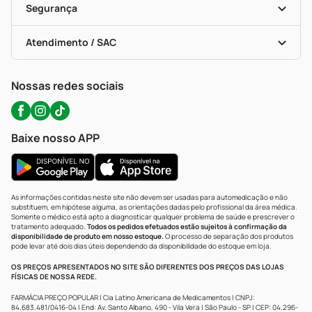
Formas De Pagamento
Serviços Farmacêuticos
Segurança
Troca E Devolução
Testes Rápidos
Bulas De A A Z
Autoteste Covid-19
Certificado De Segurança
Políticas De Marketplace
Portal Da Privacidade
Atendimento / SAC
Política De Privacidade
WhatsApp (47) 9202-1687
Atendimento@precopopular.com.br
Nossas redes sociais
Baixe nosso APP
As informações contidas neste site não devem ser usadas para automedicação e não
substituem, em hipótese alguma, as orientações dadas pelo profissional da área médica.
Somente o médico está apto a diagnosticar qualquer problema de saúde e prescrever o
tratamento adequado.
Todos os pedidos efetuados estão sujeitos à confirmação da
disponibilidade de produto em nosso estoque.
O processo de separação dos produtos
pode levar até dois dias úteis dependendo da disponibilidade do estoque em loja.
OS PREÇOS APRESENTADOS NO SITE SÃO DIFERENTES DOS PREÇOS DAS LOJAS
FÍSICAS DE NOSSA REDE.
FARMÁCIA PREÇO POPULAR | Cia Latino Americana de Medicamentos | CNPJ:
84.683.481/0416-04 | End: Av. Santo Albano, 490 - Vila Vera | São Paulo - SP | CEP: 04.296-