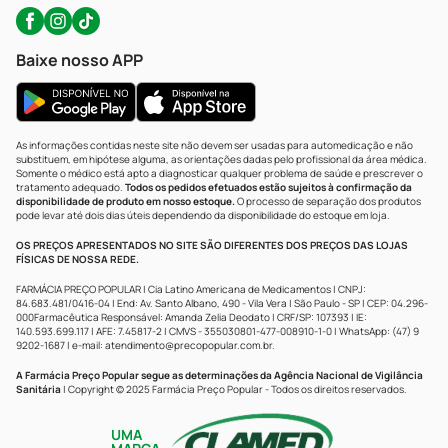
Baixe nosso APP
As informações contidas neste site não devem ser usadas para automedicação e não
substituem, em hipótese alguma, as orientações dadas pelo profissional da área médica.
Somente o médico está apto a diagnosticar qualquer problema de saúde e prescrever o
tratamento adequado.
Todos os pedidos efetuados estão sujeitos à confirmação da
disponibilidade de produto em nosso estoque.
O processo de separação dos produtos
pode levar até dois dias úteis dependendo da disponibilidade do estoque em loja.
OS PREÇOS APRESENTADOS NO SITE SÃO DIFERENTES DOS PREÇOS DAS LOJAS
FÍSICAS DE NOSSA REDE.
FARMÁCIA PREÇO POPULAR | Cia Latino Americana de Medicamentos | CNPJ:
84.683.481/0416-04 | End: Av. Santo Albano, 490 - Vila Vera | São Paulo - SP | CEP: 04.296-
000Farmacêutica Responsável: Amanda Zelia Deodato | CRF/SP: 107393 | IE:
140.593.699.117 | AFE: 7.45817-2 | CMVS - 355030801-477-008910-1-0 | WhatsApp: (47) 9
9202-1687 | e-mail:
atendimento@precopopular.com.br
.
A Farmácia Preço Popular segue as determinações da Agência Nacional de Vigilância
Sanitária
| Copyright © 2025 Farmácia Preço Popular - Todos os direitos reservados.
UMA