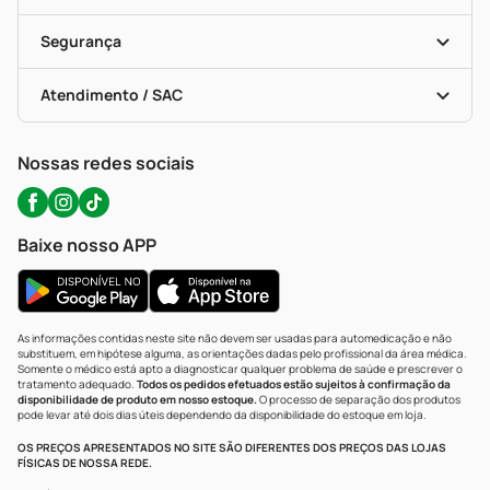
Descontos De Laboratório (PBM)
Compras Com Receita
Cupons E Ofertas
Alomed (tele-Entrega)
Vacinas
Formas De Pagamento
Serviços Farmacêuticos
Segurança
Troca E Devolução
Testes Rápidos
Bulas De A A Z
Autoteste Covid-19
Certificado De Segurança
Políticas De Marketplace
Portal Da Privacidade
Atendimento / SAC
Política De Privacidade
WhatsApp (47) 9202-1687
Atendimento@precopopular.com.br
Nossas redes sociais
Baixe nosso APP
As informações contidas neste site não devem ser usadas para automedicação e não
substituem, em hipótese alguma, as orientações dadas pelo profissional da área médica.
Somente o médico está apto a diagnosticar qualquer problema de saúde e prescrever o
tratamento adequado.
Todos os pedidos efetuados estão sujeitos à confirmação da
disponibilidade de produto em nosso estoque.
O processo de separação dos produtos
pode levar até dois dias úteis dependendo da disponibilidade do estoque em loja.
OS PREÇOS APRESENTADOS NO SITE SÃO DIFERENTES DOS PREÇOS DAS LOJAS
FÍSICAS DE NOSSA REDE.