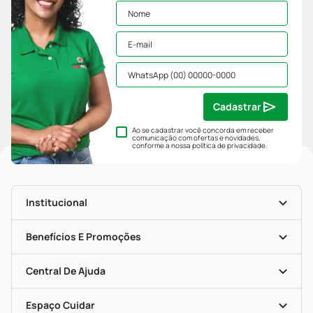
Cadastrar
Ao se cadastrar você concorda em receber
comunicação com ofertas e novidades,
conforme a nossa
política de privacidade
.
Institucional
História
Nossas Lojas
Benefícios E Promoções
Trabalhe Conosco
Mapa De Categorias
Clube PP
Blog Da PP
Convênios
Central De Ajuda
Seja Uma Loja Parceira
Programa Popular Do Brasil
Encarte De Ofertas
Entrega
Dermaclub
Recompra Programada
Espaço Cuidar