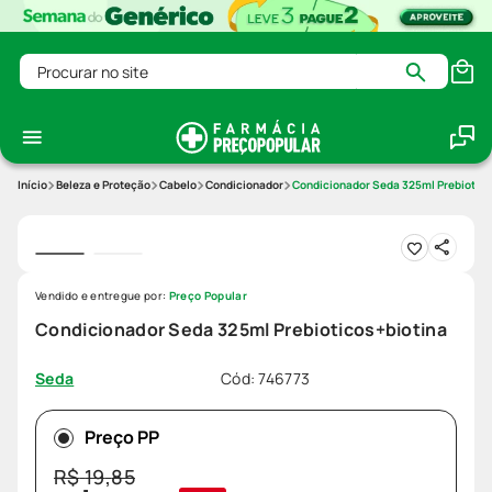
Procurar no site
Beleza e Proteção
Cabelo
Condicionador
Condicionador Seda 325ml Prebiotico
Vendido e entregue por:
Preço Popular
Condicionador Seda 325ml Prebioticos+biotina
Cód
:
746773
Seda
Preço PP
R$
19
,
85