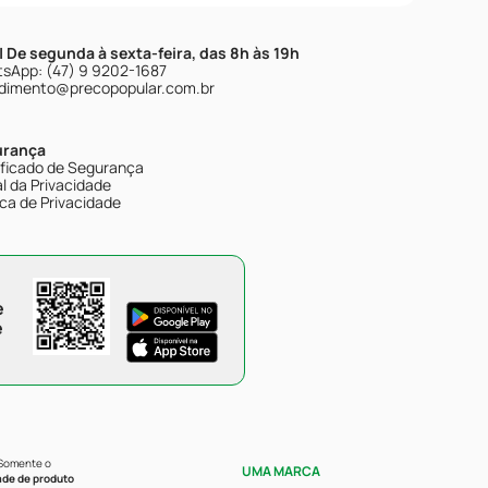
| De segunda à sexta-feira, das 8h às 19h
sApp: (47) 9 9202-1687
dimento@precopopular.com.br
urança
ificado de Segurança
l da Privacidade
ica de Privacidade
e
e
 Somente o
UMA MARCA
ade de produto