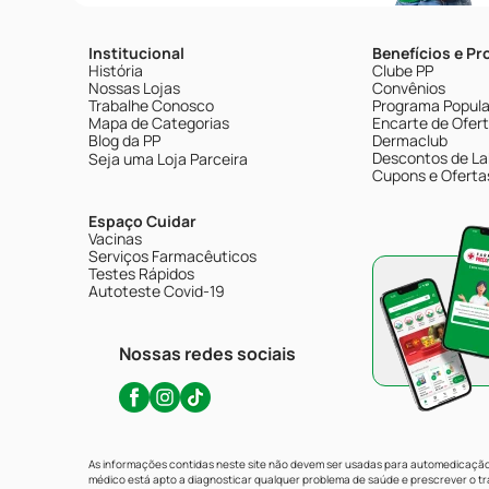
Institucional
Benefícios e P
História
Clube PP
Nossas Lojas
Convênios
Trabalhe Conosco
Programa Popular
Mapa de Categorias
Encarte de Ofer
Blog da PP
Dermaclub
Descontos de La
Seja uma Loja Parceira
Cupons e Oferta
Espaço Cuidar
Vacinas
Serviços Farmacêuticos
Testes Rápidos
Autoteste Covid-19
Nossas redes sociais
As informações contidas neste site não devem ser usadas para automedicação 
médico está apto a diagnosticar qualquer problema de saúde e prescrever o 