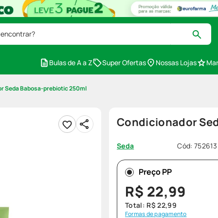
 encontrar?
Bulas de A a Z
Super Ofertas
Nossas Lojas
Mar
r Seda Babosa-prebiotic 250ml
Condicionador Sed
Cód
:
752613
Seda
Preço PP
R$
22
,
99
Total:
R$
22
,
99
Formas de pagamento