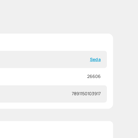
Seda
26606
7891150103917