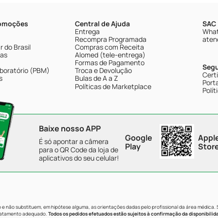
romoções
Central de Ajuda
SAC 
Entrega
What
Recompra Programada
aten
 do Brasil
Compras com Receita
tas
Alomed (tele-entrega)
Formas de Pagamento
Seg
boratório (PBM)
Troca e Devolução
Cert
s
Bulas de A a Z
Porta
Políticas de Marketplace
Polít
Baixe nosso APP
Google
Appl
É só apontar a câmera
Play
Stor
para o QR Code da loja de
aplicativos do seu celular!
e não substituem, em hipótese alguma, as orientações dadas pelo profissional da área médica.
tratamento adequado.
Todos os pedidos efetuados estão sujeitos à confirmação da disponibilid