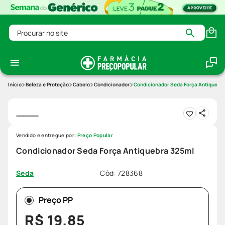
Procurar no site
Beleza e Proteção
Cabelo
Condicionador
Condicionador Seda Força Antiquebr
Vendido e entregue por:
Preço Popular
Condicionador Seda Força Antiquebra 325ml
Cód
:
728368
Seda
Preço PP
R$
19
,
85