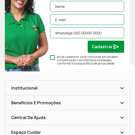
Cadastrar
Ao se cadastrar você concorda em receber
comunicação com ofertas e novidades,
conforme a nossa
política de privacidade
.
Institucional
História
Nossas Lojas
Benefícios E Promoções
Trabalhe Conosco
Mapa De Categorias
Clube PP
Blog Da PP
Convênios
Central De Ajuda
Seja Uma Loja Parceira
Programa Popular Do Brasil
Encarte De Ofertas
Entrega
Dermaclub
Recompra Programada
Espaço Cuidar