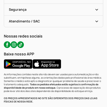
Descontos De Laboratório (PBM)
Compras Com Receita
Cupons E Ofertas
Alomed (tele-Entrega)
Vacinas
Formas De Pagamento
Serviços Farmacêuticos
Segurança
Troca E Devolução
Testes Rápidos
Bulas De A A Z
Autoteste Covid-19
Certificado De Segurança
Políticas De Marketplace
Portal Da Privacidade
Atendimento / SAC
Política De Privacidade
WhatsApp (47) 9202-1687
Atendimento@precopopular.com.br
Nossas redes sociais
Baixe nosso APP
As informações contidas neste site não devem ser usadas para automedicação e não
substituem, em hipótese alguma, as orientações dadas pelo profissional da área médica.
Somente o médico está apto a diagnosticar qualquer problema de saúde e prescrever o
tratamento adequado.
Todos os pedidos efetuados estão sujeitos à confirmação da
disponibilidade de produto em nosso estoque.
O processo de separação dos produtos
pode levar até dois dias úteis dependendo da disponibilidade do estoque em loja.
OS PREÇOS APRESENTADOS NO SITE SÃO DIFERENTES DOS PREÇOS DAS LOJAS
FÍSICAS DE NOSSA REDE.