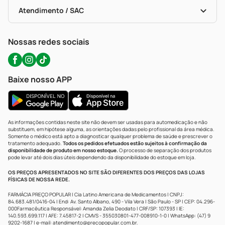
Bulas De A A Z
Autoteste Covid-19
Certificado De Segurança
Políticas De Marketplace
Portal Da Privacidade
Atendimento / SAC
Política De Privacidade
WhatsApp (47) 9202-1687
Atendimento@precopopular.com.br
Nossas redes sociais
Baixe nosso APP
As informações contidas neste site não devem ser usadas para automedicação e não
substituem, em hipótese alguma, as orientações dadas pelo profissional da área médica.
Somente o médico está apto a diagnosticar qualquer problema de saúde e prescrever o
tratamento adequado.
Todos os pedidos efetuados estão sujeitos à confirmação da
disponibilidade de produto em nosso estoque.
O processo de separação dos produtos
pode levar até dois dias úteis dependendo da disponibilidade do estoque em loja.
OS PREÇOS APRESENTADOS NO SITE SÃO DIFERENTES DOS PREÇOS DAS LOJAS
FÍSICAS DE NOSSA REDE.
FARMÁCIA PREÇO POPULAR | Cia Latino Americana de Medicamentos | CNPJ:
84.683.481/0416-04 | End: Av. Santo Albano, 490 - Vila Vera | São Paulo - SP | CEP: 04.296-
000Farmacêutica Responsável: Amanda Zelia Deodato | CRF/SP: 107393 | IE:
140.593.699.117 | AFE: 7.45817-2 | CMVS - 355030801-477-008910-1-0 | WhatsApp: (47) 9
9202-1687 | e-mail:
atendimento@precopopular.com.br
.