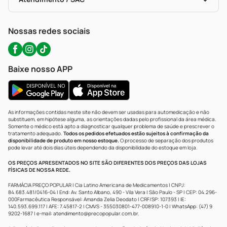
Política De Privacidade
WhatsApp (47) 9202-1687
Atendimento@precopopular.com.br
Nossas redes sociais
Baixe nosso APP
As informações contidas neste site não devem ser usadas para automedicação e não
substituem, em hipótese alguma, as orientações dadas pelo profissional da área médica.
Somente o médico está apto a diagnosticar qualquer problema de saúde e prescrever o
tratamento adequado.
Todos os pedidos efetuados estão sujeitos à confirmação da
disponibilidade de produto em nosso estoque.
O processo de separação dos produtos
pode levar até dois dias úteis dependendo da disponibilidade do estoque em loja.
OS PREÇOS APRESENTADOS NO SITE SÃO DIFERENTES DOS PREÇOS DAS LOJAS
FÍSICAS DE NOSSA REDE.
FARMÁCIA PREÇO POPULAR | Cia Latino Americana de Medicamentos | CNPJ:
84.683.481/0416-04 | End: Av. Santo Albano, 490 - Vila Vera | São Paulo - SP | CEP: 04.296-
000Farmacêutica Responsável: Amanda Zelia Deodato | CRF/SP: 107393 | IE:
140.593.699.117 | AFE: 7.45817-2 | CMVS - 355030801-477-008910-1-0 | WhatsApp: (47) 9
9202-1687 | e-mail:
atendimento@precopopular.com.br
.