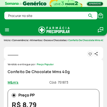
Procurar no site
Conveniência
Alimentos
Doces e Chocolates
Confeito De Chocolate Mms 40g
Vendido e entregue por:
Preço Popular
Confeito De Chocolate Mms 40g
Cód
:
751873
M&m's
Preço PP
R$
8
,
79