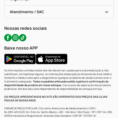
Troca E Devolução
Testes Rápidos
Bulas De A A Z
Autoteste Covid-19
Certificado De Segurança
Políticas De Marketplace
Portal Da Privacidade
Atendimento / SAC
Política De Privacidade
WhatsApp (47) 9202-1687
Atendimento@precopopular.com.br
Nossas redes sociais
Baixe nosso APP
As informações contidas neste site não devem ser usadas para automedicação e não
substituem, em hipótese alguma, as orientações dadas pelo profissional da área médica.
Somente o médico está apto a diagnosticar qualquer problema de saúde e prescrever o
tratamento adequado.
Todos os pedidos efetuados estão sujeitos à confirmação da
disponibilidade de produto em nosso estoque.
O processo de separação dos produtos
pode levar até dois dias úteis dependendo da disponibilidade do estoque em loja.
OS PREÇOS APRESENTADOS NO SITE SÃO DIFERENTES DOS PREÇOS DAS LOJAS
FÍSICAS DE NOSSA REDE.
FARMÁCIA PREÇO POPULAR | Cia Latino Americana de Medicamentos | CNPJ:
84.683.481/0416-04 | End: Av. Santo Albano, 490 - Vila Vera | São Paulo - SP | CEP: 04.296-
000Farmacêutica Responsável: Amanda Zelia Deodato | CRF/SP: 107393 | IE: