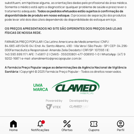
substituem, em hipótese alguma, as orientações dadas pelo profissional da área médica.
Somente o médico está apto a diagnosticar qualquer problema de saúde e prescrever o
tratamento adequado.
Todos os pedidos efetuados estão sujeitos à confirmação da
disponibilidade de produto em nosso estoque.
O processo de separação dos produtos
pode levar até dois dias úteis dependendo da disponibilidade do estoque em loja.
OS PREÇOS APRESENTADOS NO SITE SÃO DIFERENTES DOS PREÇOS DAS LOJAS
FÍSICAS DE NOSSA REDE.
FARMÁCIA PREÇO POPULAR | Cia Latino Americana de Medicamentos | CNPJ:
84.683.481/0416-04 | End: Av. Santo Albano, 490 - Vila Vera | São Paulo - SP | CEP: 04.296-
000Farmacêutica Responsável: Amanda Zelia Deodato | CRF/SP: 107393 | IE:
140.593.699.117 | AFE: 7.45817-2 | CMVS - 355030801-477-008910-1-0 | WhatsApp: (47) 9
9202-1687 | e-mail:
atendimento@precopopular.com.br
.
A Farmácia Preço Popular segue as determinações da Agência Nacional de Vigilância
Sanitária
| Copyright © 2025 Farmácia Preço Popular - Todos os direitos reservados.
UMA
MARCA
Powered by
Developed by
Home
Notificações
Ofertas
Cupons
Perfil