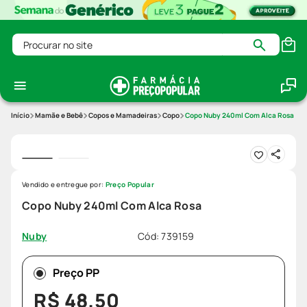
Procurar no site
Mamãe e Bebê
Copos e Mamadeiras
Copo
Copo Nuby 240ml Com Alca Rosa
Vendido e entregue por:
Preço Popular
Copo Nuby 240ml Com Alca Rosa
Cód
:
739159
Nuby
Preço PP
R$
48
,
50