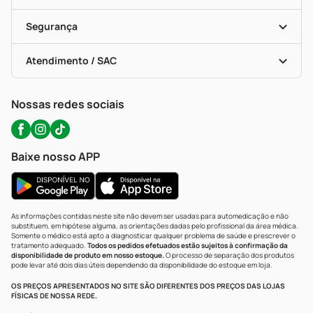
Descontos De Laboratório (PBM)
Compras Com Receita
Cupons E Ofertas
Alomed (tele-Entrega)
Vacinas
Formas De Pagamento
Serviços Farmacêuticos
Segurança
Troca E Devolução
Testes Rápidos
Bulas De A A Z
Autoteste Covid-19
Certificado De Segurança
Políticas De Marketplace
Portal Da Privacidade
Atendimento / SAC
Política De Privacidade
WhatsApp (47) 9202-1687
Atendimento@precopopular.com.br
Nossas redes sociais
Baixe nosso APP
As informações contidas neste site não devem ser usadas para automedicação e não
substituem, em hipótese alguma, as orientações dadas pelo profissional da área médica.
Somente o médico está apto a diagnosticar qualquer problema de saúde e prescrever o
tratamento adequado.
Todos os pedidos efetuados estão sujeitos à confirmação da
disponibilidade de produto em nosso estoque.
O processo de separação dos produtos
pode levar até dois dias úteis dependendo da disponibilidade do estoque em loja.
OS PREÇOS APRESENTADOS NO SITE SÃO DIFERENTES DOS PREÇOS DAS LOJAS
FÍSICAS DE NOSSA REDE.