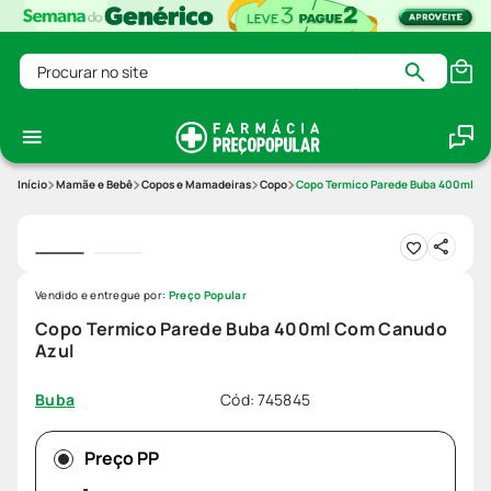
Procurar no site
Mamãe e Bebê
Copos e Mamadeiras
Copo
Copo Termico Parede Buba 400ml Co
Vendido e entregue por:
Preço Popular
Copo Termico Parede Buba 400ml Com Canudo
Azul
Cód
:
745845
Buba
Preço PP