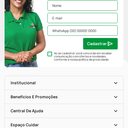
Cadastrar
Ao se cadastrar você concorda em receber
comunicação com ofertas e novidades,
conforme a nossa
política de privacidade
.
Institucional
História
Nossas Lojas
Benefícios E Promoções
Trabalhe Conosco
Mapa De Categorias
Clube PP
Blog Da PP
Convênios
Central De Ajuda
Seja Uma Loja Parceira
Programa Popular Do Brasil
Encarte De Ofertas
Entrega
Dermaclub
Recompra Programada
Espaço Cuidar