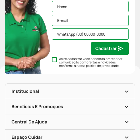
Cadastrar
Ao se cadastrar você concorda em receber
comunicação com ofertas e novidades,
conforme a nossa
política de privacidade
.
Institucional
História
Nossas Lojas
Benefícios E Promoções
Trabalhe Conosco
Mapa De Categorias
Clube PP
Blog Da PP
Convênios
Central De Ajuda
Seja Uma Loja Parceira
Programa Popular Do Brasil
Encarte De Ofertas
Entrega
Dermaclub
Recompra Programada
Espaço Cuidar