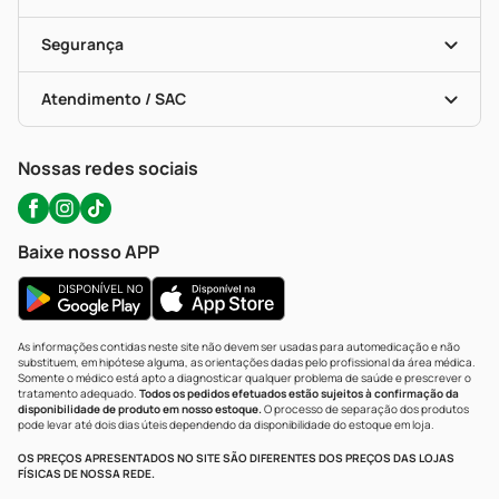
Descontos De Laboratório (PBM)
Compras Com Receita
Cupons E Ofertas
Alomed (tele-Entrega)
Vacinas
Formas De Pagamento
Serviços Farmacêuticos
Segurança
Troca E Devolução
Testes Rápidos
Bulas De A A Z
Autoteste Covid-19
Certificado De Segurança
Políticas De Marketplace
Portal Da Privacidade
Atendimento / SAC
Política De Privacidade
WhatsApp (47) 9202-1687
Atendimento@precopopular.com.br
Nossas redes sociais
Baixe nosso APP
As informações contidas neste site não devem ser usadas para automedicação e não
substituem, em hipótese alguma, as orientações dadas pelo profissional da área médica.
Somente o médico está apto a diagnosticar qualquer problema de saúde e prescrever o
tratamento adequado.
Todos os pedidos efetuados estão sujeitos à confirmação da
disponibilidade de produto em nosso estoque.
O processo de separação dos produtos
pode levar até dois dias úteis dependendo da disponibilidade do estoque em loja.
OS PREÇOS APRESENTADOS NO SITE SÃO DIFERENTES DOS PREÇOS DAS LOJAS
FÍSICAS DE NOSSA REDE.