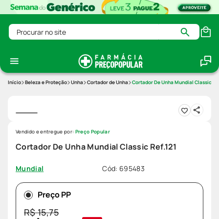
Procurar no site
Beleza e Proteção
Unha
Cortador de Unha
Cortador De Unha Mundial Classic Re
Vendido e entregue por:
Preço Popular
Cortador De Unha Mundial Classic Ref.121
Cód
:
695483
Mundial
Preço PP
R$
15
,
75