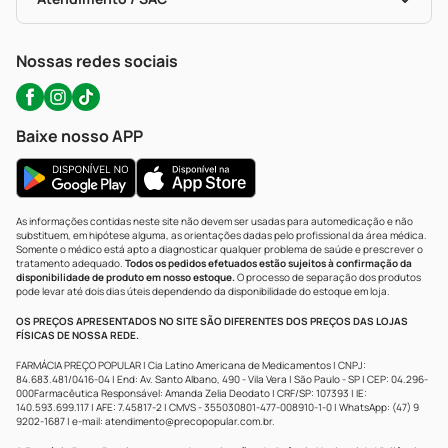
Política De Privacidade
WhatsApp (47) 9202-1687
Atendimento@precopopular.com.br
Nossas redes sociais
Baixe nosso APP
As informações contidas neste site não devem ser usadas para automedicação e não
substituem, em hipótese alguma, as orientações dadas pelo profissional da área médica.
Somente o médico está apto a diagnosticar qualquer problema de saúde e prescrever o
tratamento adequado.
Todos os pedidos efetuados estão sujeitos à confirmação da
disponibilidade de produto em nosso estoque.
O processo de separação dos produtos
pode levar até dois dias úteis dependendo da disponibilidade do estoque em loja.
OS PREÇOS APRESENTADOS NO SITE SÃO DIFERENTES DOS PREÇOS DAS LOJAS
FÍSICAS DE NOSSA REDE.
FARMÁCIA PREÇO POPULAR | Cia Latino Americana de Medicamentos | CNPJ:
84.683.481/0416-04 | End: Av. Santo Albano, 490 - Vila Vera | São Paulo - SP | CEP: 04.296-
000Farmacêutica Responsável: Amanda Zelia Deodato | CRF/SP: 107393 | IE:
140.593.699.117 | AFE: 7.45817-2 | CMVS - 355030801-477-008910-1-0 | WhatsApp: (47) 9
9202-1687 | e-mail:
atendimento@precopopular.com.br
.