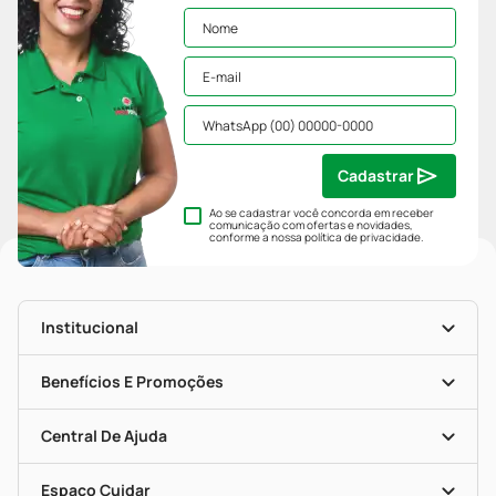
Cadastrar
Ao se cadastrar você concorda em receber
comunicação com ofertas e novidades,
conforme a nossa
política de privacidade
.
Institucional
História
Nossas Lojas
Benefícios E Promoções
Trabalhe Conosco
Mapa De Categorias
Clube PP
Blog Da PP
Convênios
Central De Ajuda
Seja Uma Loja Parceira
Programa Popular Do Brasil
Encarte De Ofertas
Entrega
Dermaclub
Recompra Programada
Espaço Cuidar