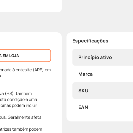
Especificações
A EM LOJA
Princípio ativo
cionada à entesite (ARE) em
Marca
a
SKU
tiva (HS), também
Esta condição é uma
ntomas podem incluir
EAN
pus. Geralmente afeta
Cicatrizes também podem