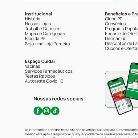
Institucional
Benefícios e P
História
Clube PP
Nossas Lojas
Convênios
Trabalhe Conosco
Programa Popular
Mapa de Categorias
Encarte de Ofer
Blog da PP
Dermaclub
Descontos de La
Seja uma Loja Parceira
Cupons e Oferta
Espaço Cuidar
Vacinas
Serviços Farmacêuticos
Testes Rápidos
Autoteste Covid-19
Nossas redes sociais
As informações contidas neste site não devem ser usadas para automedicação 
médico está apto a diagnosticar qualquer problema de saúde e prescrever o 