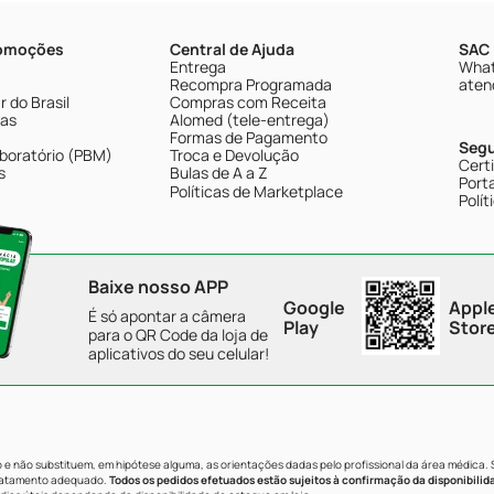
romoções
Central de Ajuda
SAC 
Entrega
What
Recompra Programada
aten
 do Brasil
Compras com Receita
tas
Alomed (tele-entrega)
Formas de Pagamento
Seg
boratório (PBM)
Troca e Devolução
Cert
s
Bulas de A a Z
Porta
Políticas de Marketplace
Polít
Baixe nosso APP
Google
Appl
É só apontar a câmera
Play
Stor
para o QR Code da loja de
aplicativos do seu celular!
e não substituem, em hipótese alguma, as orientações dadas pelo profissional da área médica.
tratamento adequado.
Todos os pedidos efetuados estão sujeitos à confirmação da disponibilid