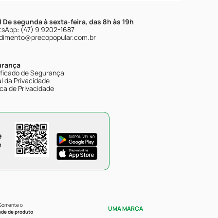
| De segunda à sexta-feira, das 8h às 19h
sApp: (47) 9 9202-1687
dimento@precopopular.com.br
urança
ificado de Segurança
l da Privacidade
ica de Privacidade
e
e
 Somente o
UMA MARCA
ade de produto