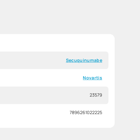
Secuquinumabe
Novartis
23579
7896261022225