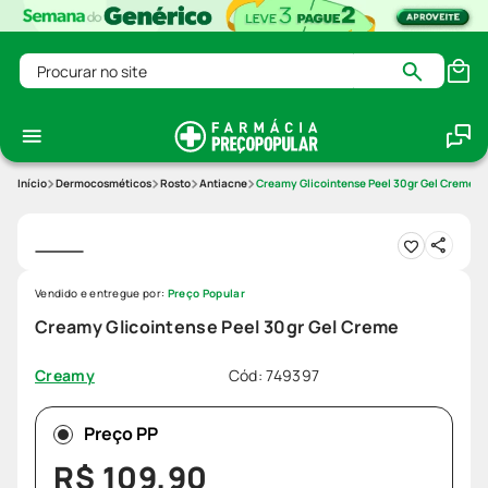
Procurar no site
Dermocosméticos
Rosto
Antiacne
Creamy Glicointense Peel 30gr Gel Creme
Vendido e entregue por:
Preço Popular
Creamy Glicointense Peel 30gr Gel Creme
Cód
:
749397
Creamy
Preço PP
R$
109
,
90