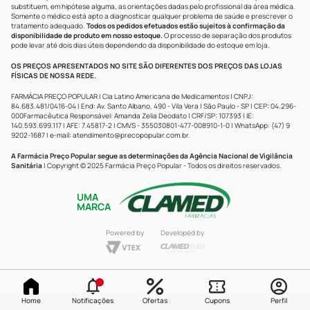
substituem, em hipótese alguma, as orientações dadas pelo profissional da área médica.
Somente o médico está apto a diagnosticar qualquer problema de saúde e prescrever o
tratamento adequado.
Todos os pedidos efetuados estão sujeitos à confirmação da
disponibilidade de produto em nosso estoque.
O processo de separação dos produtos
pode levar até dois dias úteis dependendo da disponibilidade do estoque em loja.
OS PREÇOS APRESENTADOS NO SITE SÃO DIFERENTES DOS PREÇOS DAS LOJAS
FÍSICAS DE NOSSA REDE.
FARMÁCIA PREÇO POPULAR | Cia Latino Americana de Medicamentos | CNPJ:
84.683.481/0416-04 | End: Av. Santo Albano, 490 - Vila Vera | São Paulo - SP | CEP: 04.296-
000Farmacêutica Responsável: Amanda Zelia Deodato | CRF/SP: 107393 | IE:
140.593.699.117 | AFE: 7.45817-2 | CMVS - 355030801-477-008910-1-0 | WhatsApp: (47) 9
9202-1687 | e-mail:
atendimento@precopopular.com.br
.
A Farmácia Preço Popular segue as determinações da Agência Nacional de Vigilância
Sanitária
| Copyright © 2025 Farmácia Preço Popular - Todos os direitos reservados.
UMA
MARCA
Powered by
Developed by
Home
Notificações
Ofertas
Cupons
Perfil