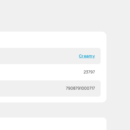
Creamy
23797
7908791000717