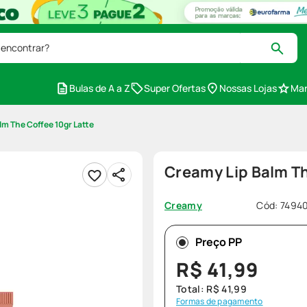
 encontrar?
Bulas de A a Z
Super Ofertas
Nossas Lojas
Mar
lm The Coffee 10gr Latte
Creamy Lip Balm Th
Cód
:
74940
Creamy
Preço PP
R$
41
,
99
Total:
R$
41
,
99
Formas de pagamento