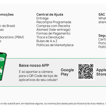
romoções
Central de Ajuda
SAC 
Entrega
What
Recompra Programada
aten
 do Brasil
Compras com Receita
tas
Alomed (tele-entrega)
Formas de Pagamento
Seg
boratório (PBM)
Troca e Devolução
Cert
s
Bulas de A a Z
Porta
Políticas de Marketplace
Polít
Baixe nosso APP
Google
Appl
É só apontar a câmera
Play
Stor
para o QR Code da loja de
aplicativos do seu celular!
e não substituem, em hipótese alguma, as orientações dadas pelo profissional da área médica.