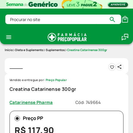
Procurar no site
Dieta e Suplemento
Suplementos
Creatina Catarinense 300gr
Vendido e entregue por:
Preço Popular
Creatina Catarinense 300gr
Cód
:
749664
Catarinense Pharma
Preço PP
R$
117
,
90