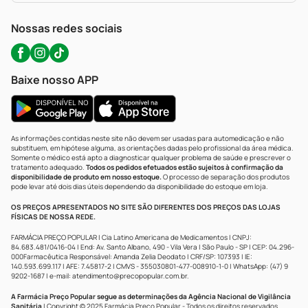
WhatsApp (47) 9202-1687
Atendimento@precopopular.com.br
Nossas redes sociais
Baixe nosso APP
As informações contidas neste site não devem ser usadas para automedicação e não
substituem, em hipótese alguma, as orientações dadas pelo profissional da área médica.
Somente o médico está apto a diagnosticar qualquer problema de saúde e prescrever o
tratamento adequado.
Todos os pedidos efetuados estão sujeitos à confirmação da
disponibilidade de produto em nosso estoque.
O processo de separação dos produtos
pode levar até dois dias úteis dependendo da disponibilidade do estoque em loja.
OS PREÇOS APRESENTADOS NO SITE SÃO DIFERENTES DOS PREÇOS DAS LOJAS
FÍSICAS DE NOSSA REDE.
FARMÁCIA PREÇO POPULAR | Cia Latino Americana de Medicamentos | CNPJ:
84.683.481/0416-04 | End: Av. Santo Albano, 490 - Vila Vera | São Paulo - SP | CEP: 04.296-
000Farmacêutica Responsável: Amanda Zelia Deodato | CRF/SP: 107393 | IE:
140.593.699.117 | AFE: 7.45817-2 | CMVS - 355030801-477-008910-1-0 | WhatsApp: (47) 9
9202-1687 | e-mail:
atendimento@precopopular.com.br
.
A Farmácia Preço Popular segue as determinações da Agência Nacional de Vigilância
Sanitária
| Copyright © 2025 Farmácia Preço Popular - Todos os direitos reservados.