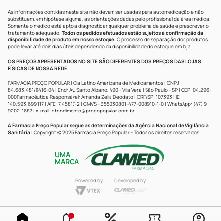
As informações contidas neste site não devem ser usadas para automedicação e não
substituem, em hipótese alguma, as orientações dadas pelo profissional da área médica.
Somente o médico está apto a diagnosticar qualquer problema de saúde e prescrever o
tratamento adequado.
Todos os pedidos efetuados estão sujeitos à confirmação da
disponibilidade de produto em nosso estoque.
O processo de separação dos produtos
pode levar até dois dias úteis dependendo da disponibilidade do estoque em loja.
OS PREÇOS APRESENTADOS NO SITE SÃO DIFERENTES DOS PREÇOS DAS LOJAS
FÍSICAS DE NOSSA REDE.
FARMÁCIA PREÇO POPULAR | Cia Latino Americana de Medicamentos | CNPJ:
84.683.481/0416-04 | End: Av. Santo Albano, 490 - Vila Vera | São Paulo - SP | CEP: 04.296-
000Farmacêutica Responsável: Amanda Zelia Deodato | CRF/SP: 107393 | IE:
140.593.699.117 | AFE: 7.45817-2 | CMVS - 355030801-477-008910-1-0 | WhatsApp: (47) 9
9202-1687 | e-mail:
atendimento@precopopular.com.br
.
A Farmácia Preço Popular segue as determinações da Agência Nacional de Vigilância
Sanitária
| Copyright © 2025 Farmácia Preço Popular - Todos os direitos reservados.
UMA
MARCA
Powered by
Developed by