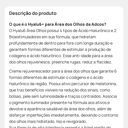
Descrição do produto
O que é o
Hyalu6+ para Área dos Olhos da Adcos
?
O Hyalu6 Área Olhos possui 4 tipos de Ácido Hialurônico e 2
Bioestimuladores em sua fórmula, que hidratam
profundamente de dentro para fora com longa duração e
garantem formas diferentes de estimular a produção de
colágeno e ácido hialurônico. Esse anti-idade para a área
dos olhos rejuvenesce, preenche rugas, reduz a flacidez.
Creme rejuvenescedor para a área dos olhos que garante 6
formas diferentes de estimular o colágeno e o ácido
hialurônico da região. Possui ativo percursor de melatonina,
que traz benefícios visíveis na redução dos sinais, como
bolsas, pele sem luminosidade e traços contraídos. Associa
o pigmento iluminador presente na fórmula aos ativos e
devolve a aparência saudável da área dos olhos, além de
disfarçar imperfeições imediatamente, deixando o contorno
dos olhos mais hidratado, liso e revigorado.
Sua fórmula de alta tolerância respeita a frágil região do