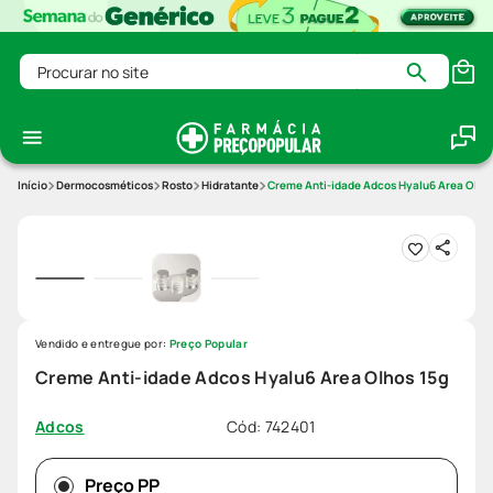
Procurar no site
Dermocosméticos
Rosto
Hidratante
Creme Anti-idade Adcos Hyalu6 Area Olho
Vendido e entregue por:
Preço Popular
Creme Anti-idade Adcos Hyalu6 Area Olhos 15g
Cód
:
742401
Adcos
Preço PP