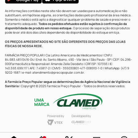
As informações contidas neste site não devem ser usadas para automedicação e não
substituem, em hipótese alguma, as orientações dadas pelo profissional da área médica.
Somente o médico está apto a diagnosticar qualquer problema de saúde e prescrever o
tratamento adequado.
Todos os pedidos efetuados estão sujeitos à confirmação da
disponibilidade de produto em nosso estoque.
O processo de separação dos produtos
pode levar até dois dias úteis dependendo da disponibilidade do estoque em loja.
OS PREÇOS APRESENTADOS NO SITE SÃO DIFERENTES DOS PREÇOS DAS LOJAS
FÍSICAS DE NOSSA REDE.
FARMÁCIA PREÇO POPULAR | Cia Latino Americana de Medicamentos | CNPJ:
84.683.481/0416-04 | End: Av. Santo Albano, 490 - Vila Vera | São Paulo - SP | CEP: 04.296-
000Farmacêutica Responsável: Amanda Zelia Deodato | CRF/SP: 107393 | IE:
140.593.699.117 | AFE: 7.45817-2 | CMVS - 355030801-477-008910-1-0 | WhatsApp: (47) 9
9202-1687 | e-mail:
atendimento@precopopular.com.br
.
A Farmácia Preço Popular segue as determinações da Agência Nacional de Vigilância
Sanitária
| Copyright © 2025 Farmácia Preço Popular - Todos os direitos reservados.
UMA
MARCA
Powered by
Developed by