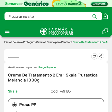
Procurar no site
Beleza e Proteção
Cabelo
Creme para Pentear
Creme De Tratamento 2 Em 1 Ska
Vendido e entregue por:
Preço Popular
Creme De Tratamento 2 Em 1 Skala Frutastica
Melancia 1000g
Cód
:
749185
Skala
Preço PP