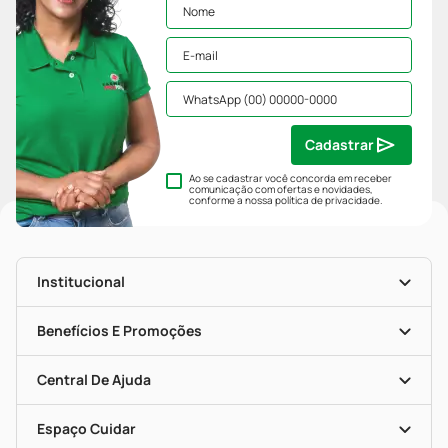
Cadastrar
Ao se cadastrar você concorda em receber
comunicação com ofertas e novidades,
conforme a nossa
política de privacidade
.
Institucional
História
Nossas Lojas
Benefícios E Promoções
Trabalhe Conosco
Mapa De Categorias
Clube PP
Blog Da PP
Convênios
Central De Ajuda
Seja Uma Loja Parceira
Programa Popular Do Brasil
Encarte De Ofertas
Entrega
Dermaclub
Recompra Programada
Espaço Cuidar
Descontos De Laboratório (PBM)
Compras Com Receita