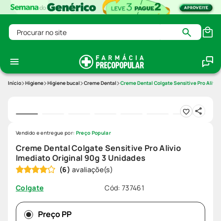
Procurar no site
Higiene
Higiene bucal
Creme Dental
Creme Dental Colgate Sensitive Pro Alivio
Vendido e entregue por:
Preço Popular
Creme Dental Colgate Sensitive Pro Alivio
Imediato Original 90g 3 Unidades
(
6
)
Cód
:
737461
Colgate
Preço PP