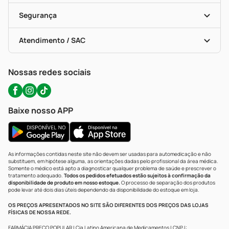
Cupons E Ofertas
Alomed (tele-Entrega)
Vacinas
Formas De Pagamento
Serviços Farmacêuticos
Segurança
Troca E Devolução
Testes Rápidos
Bulas De A A Z
Autoteste Covid-19
Certificado De Segurança
Políticas De Marketplace
Portal Da Privacidade
Atendimento / SAC
Política De Privacidade
WhatsApp (47) 9202-1687
Atendimento@precopopular.com.br
Nossas redes sociais
Baixe nosso APP
As informações contidas neste site não devem ser usadas para automedicação e não
substituem, em hipótese alguma, as orientações dadas pelo profissional da área médica.
Somente o médico está apto a diagnosticar qualquer problema de saúde e prescrever o
tratamento adequado.
Todos os pedidos efetuados estão sujeitos à confirmação da
disponibilidade de produto em nosso estoque.
O processo de separação dos produtos
pode levar até dois dias úteis dependendo da disponibilidade do estoque em loja.
OS PREÇOS APRESENTADOS NO SITE SÃO DIFERENTES DOS PREÇOS DAS LOJAS
FÍSICAS DE NOSSA REDE.
FARMÁCIA PREÇO POPULAR | Cia Latino Americana de Medicamentos | CNPJ: