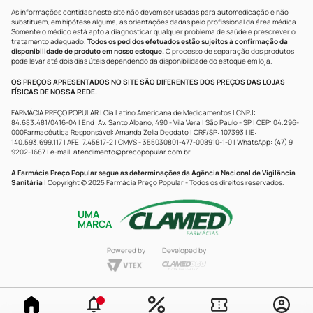
As informações contidas neste site não devem ser usadas para automedicação e não
substituem, em hipótese alguma, as orientações dadas pelo profissional da área médica.
Somente o médico está apto a diagnosticar qualquer problema de saúde e prescrever o
tratamento adequado.
Todos os pedidos efetuados estão sujeitos à confirmação da
disponibilidade de produto em nosso estoque.
O processo de separação dos produtos
pode levar até dois dias úteis dependendo da disponibilidade do estoque em loja.
OS PREÇOS APRESENTADOS NO SITE SÃO DIFERENTES DOS PREÇOS DAS LOJAS
FÍSICAS DE NOSSA REDE.
FARMÁCIA PREÇO POPULAR | Cia Latino Americana de Medicamentos | CNPJ:
84.683.481/0416-04 | End: Av. Santo Albano, 490 - Vila Vera | São Paulo - SP | CEP: 04.296-
000Farmacêutica Responsável: Amanda Zelia Deodato | CRF/SP: 107393 | IE:
140.593.699.117 | AFE: 7.45817-2 | CMVS - 355030801-477-008910-1-0 | WhatsApp: (47) 9
9202-1687 | e-mail:
atendimento@precopopular.com.br
.
A Farmácia Preço Popular segue as determinações da Agência Nacional de Vigilância
Sanitária
| Copyright © 2025 Farmácia Preço Popular - Todos os direitos reservados.
UMA
MARCA
Powered by
Developed by