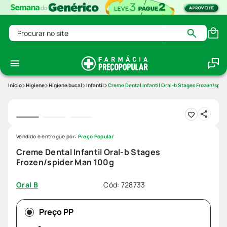
Procurar no site
Higiene
Higiene bucal
Infantil
Creme Dental Infantil Oral-b Stages Frozen/spid
Vendido e entregue por:
Preço Popular
Creme Dental Infantil Oral-b Stages
Frozen/spider Man 100g
Cód
:
728733
Oral B
Preço PP