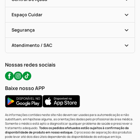
Seja Uma Loja Parceira
Programa Popular Do Brasil
Encarte De Ofertas
Entrega
Dermaclub
Recompra Programada
Espaço Cuidar
Descontos De Laboratório (PBM)
Compras Com Receita
Cupons E Ofertas
Alomed (tele-Entrega)
Vacinas
Formas De Pagamento
Serviços Farmacêuticos
Segurança
Troca E Devolução
Testes Rápidos
Bulas De A A Z
Autoteste Covid-19
Certificado De Segurança
Políticas De Marketplace
Portal Da Privacidade
Atendimento / SAC
Política De Privacidade
WhatsApp (47) 9202-1687
Atendimento@precopopular.com.br
Nossas redes sociais
Baixe nosso APP
As informações contidas neste site não devem ser usadas para automedicação e não
substituem, em hipótese alguma, as orientações dadas pelo profissional da área médica.
Somente o médico está apto a diagnosticar qualquer problema de saúde e prescrever o
tratamento adequado.
Todos os pedidos efetuados estão sujeitos à confirmação da
disponibilidade de produto em nosso estoque.
O processo de separação dos produtos
pode levar até dois dias úteis dependendo da disponibilidade do estoque em loja.