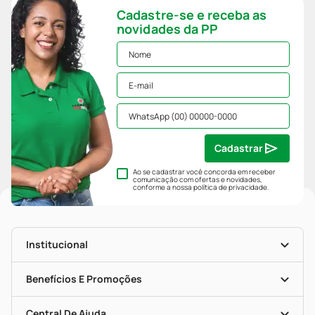
Cadastre-se e receba as
novidades da PP
Cadastrar
Ao se cadastrar você concorda em receber
comunicação com ofertas e novidades,
conforme a nossa
política de privacidade
.
Institucional
História
Nossas Lojas
Benefícios E Promoções
Trabalhe Conosco
Mapa De Categorias
Clube PP
Blog Da PP
Convênios
Central De Ajuda