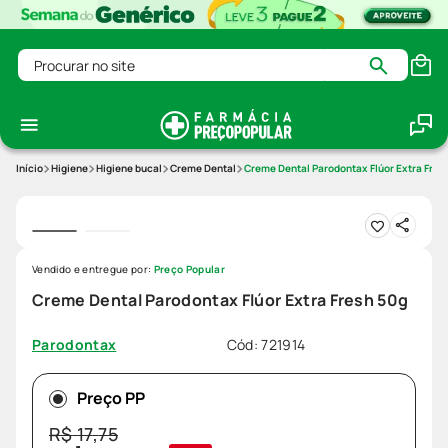
Procurar no site
Higiene
Higiene bucal
Creme Dental
Creme Dental Parodontax Flúor Extra Fres
Vendido e entregue por:
Preço Popular
Creme Dental Parodontax Flúor Extra Fresh 50g
Cód
:
721914
Parodontax
Preço PP
R$
17
,
75