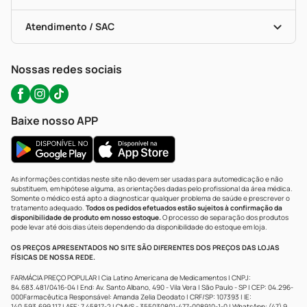
Troca E Devolução
Testes Rápidos
Bulas De A A Z
Autoteste Covid-19
Certificado De Segurança
Políticas De Marketplace
Portal Da Privacidade
Atendimento / SAC
Política De Privacidade
WhatsApp (47) 9202-1687
Atendimento@precopopular.com.br
Nossas redes sociais
Baixe nosso APP
As informações contidas neste site não devem ser usadas para automedicação e não
substituem, em hipótese alguma, as orientações dadas pelo profissional da área médica.
Somente o médico está apto a diagnosticar qualquer problema de saúde e prescrever o
tratamento adequado.
Todos os pedidos efetuados estão sujeitos à confirmação da
disponibilidade de produto em nosso estoque.
O processo de separação dos produtos
pode levar até dois dias úteis dependendo da disponibilidade do estoque em loja.
OS PREÇOS APRESENTADOS NO SITE SÃO DIFERENTES DOS PREÇOS DAS LOJAS
FÍSICAS DE NOSSA REDE.
FARMÁCIA PREÇO POPULAR | Cia Latino Americana de Medicamentos | CNPJ:
84.683.481/0416-04 | End: Av. Santo Albano, 490 - Vila Vera | São Paulo - SP | CEP: 04.296-
000Farmacêutica Responsável: Amanda Zelia Deodato | CRF/SP: 107393 | IE:
140.593.699.117 | AFE: 7.45817-2 | CMVS - 355030801-477-008910-1-0 | WhatsApp: (47) 9