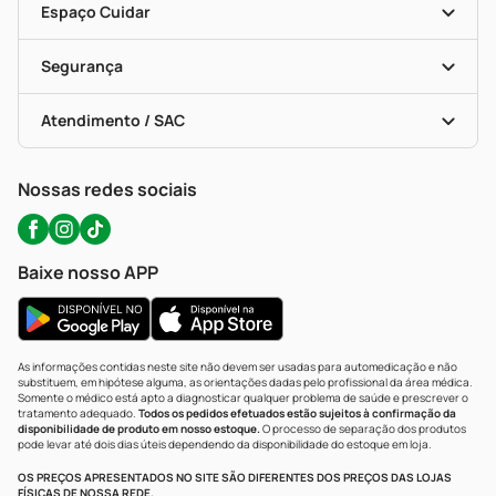
Dermaclub
Recompra Programada
Espaço Cuidar
Descontos De Laboratório (PBM)
Compras Com Receita
Cupons E Ofertas
Alomed (tele-Entrega)
Vacinas
Formas De Pagamento
Serviços Farmacêuticos
Segurança
Troca E Devolução
Testes Rápidos
Bulas De A A Z
Autoteste Covid-19
Certificado De Segurança
Políticas De Marketplace
Portal Da Privacidade
Atendimento / SAC
Política De Privacidade
WhatsApp (47) 9202-1687
Atendimento@precopopular.com.br
Nossas redes sociais
Baixe nosso APP
As informações contidas neste site não devem ser usadas para automedicação e não
substituem, em hipótese alguma, as orientações dadas pelo profissional da área médica.
Somente o médico está apto a diagnosticar qualquer problema de saúde e prescrever o
tratamento adequado.
Todos os pedidos efetuados estão sujeitos à confirmação da
disponibilidade de produto em nosso estoque.
O processo de separação dos produtos
pode levar até dois dias úteis dependendo da disponibilidade do estoque em loja.
OS PREÇOS APRESENTADOS NO SITE SÃO DIFERENTES DOS PREÇOS DAS LOJAS
FÍSICAS DE NOSSA REDE.