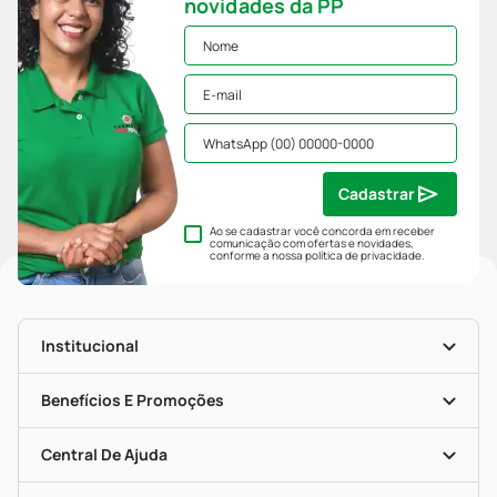
novidades da PP
Cadastrar
Ao se cadastrar você concorda em receber
comunicação com ofertas e novidades,
conforme a nossa
política de privacidade
.
Institucional
História
Nossas Lojas
Benefícios E Promoções
Trabalhe Conosco
Mapa De Categorias
Clube PP
Blog Da PP
Convênios
Central De Ajuda
Seja Uma Loja Parceira
Programa Popular Do Brasil
Encarte De Ofertas
Entrega