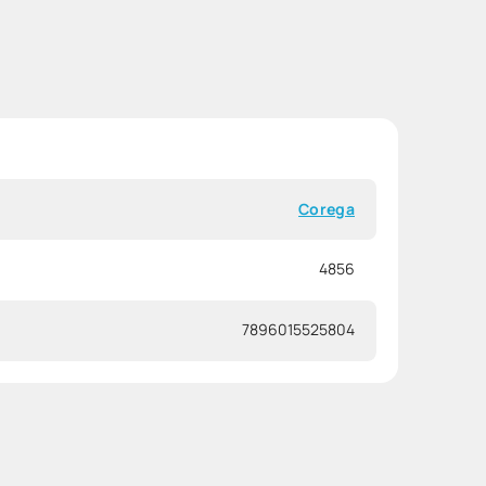
Corega
4856
7896015525804