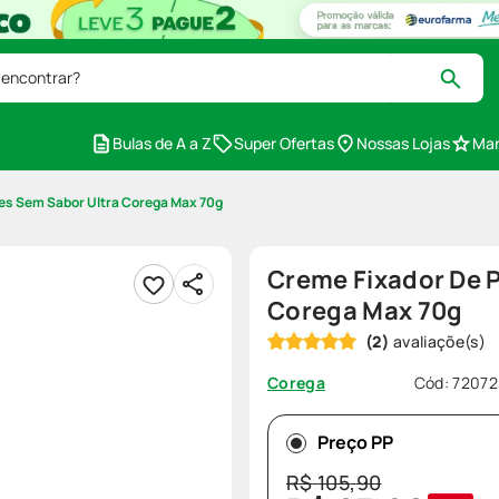
 encontrar?
Bulas de A a Z
Super Ofertas
Nossas Lojas
Mar
es Sem Sabor Ultra Corega Max 70g
Creme Fixador De 
Corega Max 70g
(
2
)
Cód
:
72072
Corega
Preço PP
R$
105
,
90