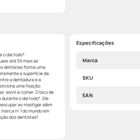
Especificações
a o dia todo*
Marca
uear até 5X mais as
ses dentárias forma uma
etamente a superfície da
SKU
entre a dentadura e a
orciona uma fixação
r, sorrir e comer. O bico de
EAN
 durante o dia todo*. Ele
preocupar ao mastigar além
a marca nº 1 do mundo em
ção dos dentistas².