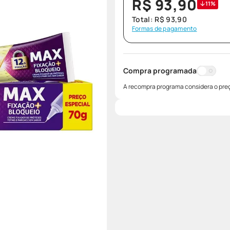
R$
93
,
90
11%
Total:
R$
93
,
90
Formas de pagamento
Compra programada
A recompra programa considera o preç