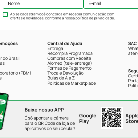
Ao se cadastrar você concorda em receber comunicação com
ofertas e novidades, conforme a nossa
política de privacidade
.
romoções
Central de Ajuda
SAC 
Entrega
What
Recompra Programada
aten
 do Brasil
Compras com Receita
tas
Alomed (tele-entrega)
Formas de Pagamento
Seg
boratório (PBM)
Troca e Devolução
Cert
s
Bulas de A a Z
Porta
Políticas de Marketplace
Polít
Baixe nosso APP
Google
Appl
É só apontar a câmera
Play
Stor
para o QR Code da loja de
aplicativos do seu celular!