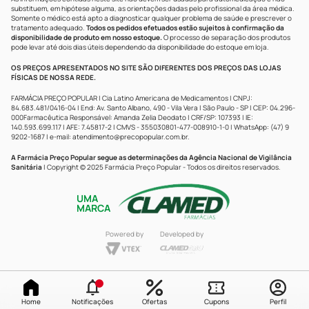
substituem, em hipótese alguma, as orientações dadas pelo profissional da área médica.
Somente o médico está apto a diagnosticar qualquer problema de saúde e prescrever o
tratamento adequado.
Todos os pedidos efetuados estão sujeitos à confirmação da
disponibilidade de produto em nosso estoque.
O processo de separação dos produtos
pode levar até dois dias úteis dependendo da disponibilidade do estoque em loja.
OS PREÇOS APRESENTADOS NO SITE SÃO DIFERENTES DOS PREÇOS DAS LOJAS
FÍSICAS DE NOSSA REDE.
FARMÁCIA PREÇO POPULAR | Cia Latino Americana de Medicamentos | CNPJ:
84.683.481/0416-04 | End: Av. Santo Albano, 490 - Vila Vera | São Paulo - SP | CEP: 04.296-
000Farmacêutica Responsável: Amanda Zelia Deodato | CRF/SP: 107393 | IE:
140.593.699.117 | AFE: 7.45817-2 | CMVS - 355030801-477-008910-1-0 | WhatsApp: (47) 9
9202-1687 | e-mail:
atendimento@precopopular.com.br
.
A Farmácia Preço Popular segue as determinações da Agência Nacional de Vigilância
Sanitária
| Copyright © 2025 Farmácia Preço Popular - Todos os direitos reservados.
UMA
MARCA
Powered by
Developed by
Home
Notificações
Ofertas
Cupons
Perfil