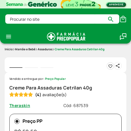
Procurar no site
Mamãe e Bebê
Assaduras
Creme Para Assaduras Cetrilan 40g
Vendido e entregue por:
Preço Popular
Creme Para Assaduras Cetrilan 40g
(
4
)
Cód
:
687539
Theraskin
Preço PP