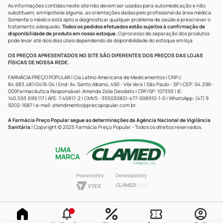
As informações contidas neste site não devem ser usadas para automedicação e não
substituem, em hipótese alguma, as orientações dadas pelo profissional da área médica.
Somente o médico está apto a diagnosticar qualquer problema de saúde e prescrever o
tratamento adequado.
Todos os pedidos efetuados estão sujeitos à confirmação da
disponibilidade de produto em nosso estoque.
O processo de separação dos produtos
pode levar até dois dias úteis dependendo da disponibilidade do estoque em loja.
OS PREÇOS APRESENTADOS NO SITE SÃO DIFERENTES DOS PREÇOS DAS LOJAS
FÍSICAS DE NOSSA REDE.
FARMÁCIA PREÇO POPULAR | Cia Latino Americana de Medicamentos | CNPJ:
84.683.481/0416-04 | End: Av. Santo Albano, 490 - Vila Vera | São Paulo - SP | CEP: 04.296-
000Farmacêutica Responsável: Amanda Zelia Deodato | CRF/SP: 107393 | IE:
140.593.699.117 | AFE: 7.45817-2 | CMVS - 355030801-477-008910-1-0 | WhatsApp: (47) 9
9202-1687 | e-mail:
atendimento@precopopular.com.br
.
A Farmácia Preço Popular segue as determinações da Agência Nacional de Vigilância
Sanitária
| Copyright © 2025 Farmácia Preço Popular - Todos os direitos reservados.
UMA
MARCA
Powered by
Developed by