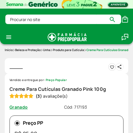
Procurar no site
Beleza e Proteção
Unha
Produto para Cutícula
Creme Para Cutículas Granado P
Vendido e entregue por:
Preço Popular
Creme Para Cutículas Granado Pink 100g
(
3
)
Cód
:
717193
Granado
Preço PP