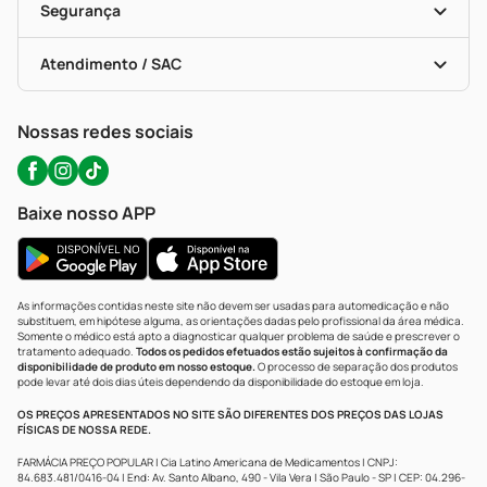
Formas De Pagamento
Serviços Farmacêuticos
Segurança
Troca E Devolução
Testes Rápidos
Bulas De A A Z
Autoteste Covid-19
Certificado De Segurança
Políticas De Marketplace
Portal Da Privacidade
Atendimento / SAC
Política De Privacidade
WhatsApp (47) 9202-1687
Atendimento@precopopular.com.br
Nossas redes sociais
Baixe nosso APP
As informações contidas neste site não devem ser usadas para automedicação e não
substituem, em hipótese alguma, as orientações dadas pelo profissional da área médica.
Somente o médico está apto a diagnosticar qualquer problema de saúde e prescrever o
tratamento adequado.
Todos os pedidos efetuados estão sujeitos à confirmação da
disponibilidade de produto em nosso estoque.
O processo de separação dos produtos
pode levar até dois dias úteis dependendo da disponibilidade do estoque em loja.
OS PREÇOS APRESENTADOS NO SITE SÃO DIFERENTES DOS PREÇOS DAS LOJAS
FÍSICAS DE NOSSA REDE.
FARMÁCIA PREÇO POPULAR | Cia Latino Americana de Medicamentos | CNPJ:
84.683.481/0416-04 | End: Av. Santo Albano, 490 - Vila Vera | São Paulo - SP | CEP: 04.296-