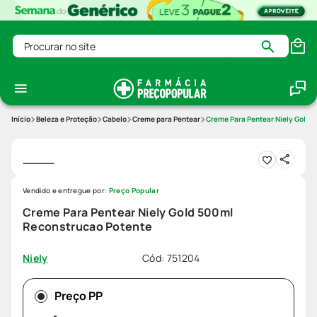
Procurar no site
Beleza e Proteção
Cabelo
Creme para Pentear
Creme Para Pentear Niely Gold 
Vendido e entregue por:
Preço Popular
Creme Para Pentear Niely Gold 500ml
Reconstrucao Potente
Cód
:
751204
Niely
Preço PP