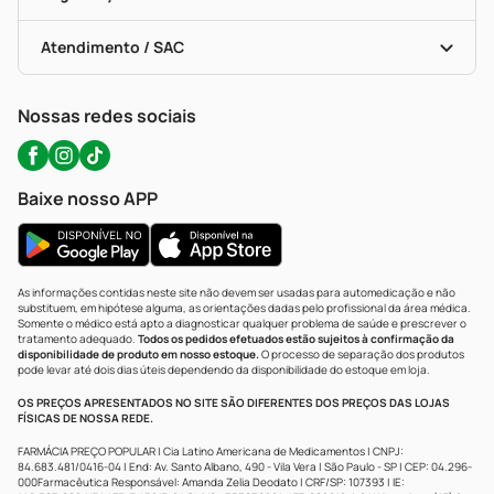
Troca E Devolução
Testes Rápidos
Bulas De A A Z
Autoteste Covid-19
Certificado De Segurança
Políticas De Marketplace
Portal Da Privacidade
Atendimento / SAC
Política De Privacidade
WhatsApp (47) 9202-1687
Atendimento@precopopular.com.br
Nossas redes sociais
Baixe nosso APP
As informações contidas neste site não devem ser usadas para automedicação e não
substituem, em hipótese alguma, as orientações dadas pelo profissional da área médica.
Somente o médico está apto a diagnosticar qualquer problema de saúde e prescrever o
tratamento adequado.
Todos os pedidos efetuados estão sujeitos à confirmação da
disponibilidade de produto em nosso estoque.
O processo de separação dos produtos
pode levar até dois dias úteis dependendo da disponibilidade do estoque em loja.
OS PREÇOS APRESENTADOS NO SITE SÃO DIFERENTES DOS PREÇOS DAS LOJAS
FÍSICAS DE NOSSA REDE.
FARMÁCIA PREÇO POPULAR | Cia Latino Americana de Medicamentos | CNPJ:
84.683.481/0416-04 | End: Av. Santo Albano, 490 - Vila Vera | São Paulo - SP | CEP: 04.296-
000Farmacêutica Responsável: Amanda Zelia Deodato | CRF/SP: 107393 | IE: