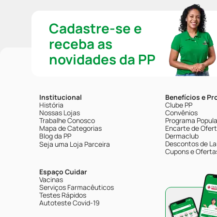
Cadastre-se e
receba as
novidades da PP
Institucional
Benefícios e P
História
Clube PP
Nossas Lojas
Convênios
Trabalhe Conosco
Programa Popular
Mapa de Categorias
Encarte de Ofer
Blog da PP
Dermaclub
Descontos de La
Seja uma Loja Parceira
Cupons e Oferta
Espaço Cuidar
Vacinas
Serviços Farmacêuticos
Testes Rápidos
Autoteste Covid-19