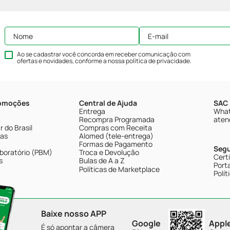
Ao se cadastrar você concorda em receber comunicação com
ofertas e novidades, conforme a nossa
política de privacidade
.
romoções
Central de Ajuda
SAC 
Entrega
What
Recompra Programada
aten
 do Brasil
Compras com Receita
tas
Alomed (tele-entrega)
Formas de Pagamento
Seg
boratório (PBM)
Troca e Devolução
Cert
s
Bulas de A a Z
Porta
Políticas de Marketplace
Polít
Baixe nosso APP
Google
Appl
É só apontar a câmera