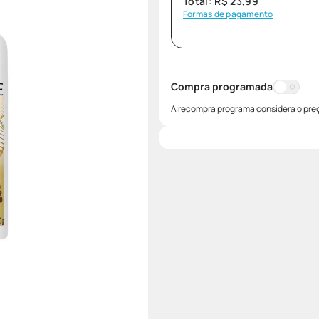
Total:
R$
23
,
99
Formas de pagamento
Compra programada
A recompra programa considera o preç