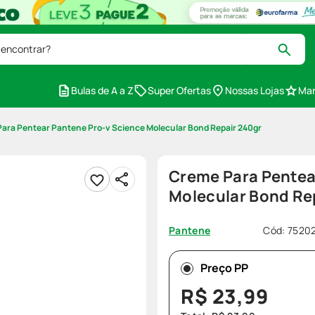
 encontrar?
Bulas de A a Z
Super Ofertas
Nossas Lojas
Mar
ara Pentear Pantene Pro-v Science Molecular Bond Repair 240gr
Creme Para Pentea
Molecular Bond Re
Cód
:
7520
Pantene
Preço PP
R$
23
,
99