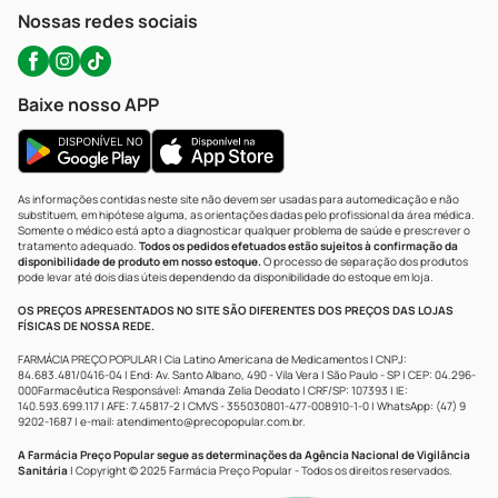
Atendimento@precopopular.com.br
Nossas redes sociais
Baixe nosso APP
As informações contidas neste site não devem ser usadas para automedicação e não
substituem, em hipótese alguma, as orientações dadas pelo profissional da área médica.
Somente o médico está apto a diagnosticar qualquer problema de saúde e prescrever o
tratamento adequado.
Todos os pedidos efetuados estão sujeitos à confirmação da
disponibilidade de produto em nosso estoque.
O processo de separação dos produtos
pode levar até dois dias úteis dependendo da disponibilidade do estoque em loja.
OS PREÇOS APRESENTADOS NO SITE SÃO DIFERENTES DOS PREÇOS DAS LOJAS
FÍSICAS DE NOSSA REDE.
FARMÁCIA PREÇO POPULAR | Cia Latino Americana de Medicamentos | CNPJ:
84.683.481/0416-04 | End: Av. Santo Albano, 490 - Vila Vera | São Paulo - SP | CEP: 04.296-
000Farmacêutica Responsável: Amanda Zelia Deodato | CRF/SP: 107393 | IE:
140.593.699.117 | AFE: 7.45817-2 | CMVS - 355030801-477-008910-1-0 | WhatsApp: (47) 9
9202-1687 | e-mail:
atendimento@precopopular.com.br
.
A Farmácia Preço Popular segue as determinações da Agência Nacional de Vigilância
Sanitária
| Copyright © 2025 Farmácia Preço Popular - Todos os direitos reservados.