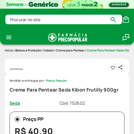
Procurar no site
Beleza e Proteção
Cabelo
Creme para Pentear
Creme Para Pentear Seda Kibon F
Vendido e entregue por:
Preço Popular
Creme Para Pentear Seda Kibon Frutilly 900gr
Cód
:
752602
Seda
Preço PP
R$
40
,
90