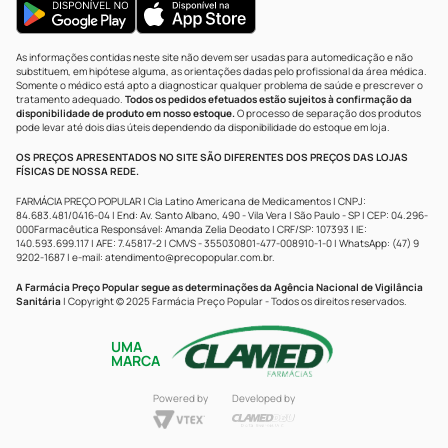
As informações contidas neste site não devem ser usadas para automedicação e não
substituem, em hipótese alguma, as orientações dadas pelo profissional da área médica.
Somente o médico está apto a diagnosticar qualquer problema de saúde e prescrever o
tratamento adequado.
Todos os pedidos efetuados estão sujeitos à confirmação da
disponibilidade de produto em nosso estoque.
O processo de separação dos produtos
pode levar até dois dias úteis dependendo da disponibilidade do estoque em loja.
OS PREÇOS APRESENTADOS NO SITE SÃO DIFERENTES DOS PREÇOS DAS LOJAS
FÍSICAS DE NOSSA REDE.
FARMÁCIA PREÇO POPULAR | Cia Latino Americana de Medicamentos | CNPJ:
84.683.481/0416-04 | End: Av. Santo Albano, 490 - Vila Vera | São Paulo - SP | CEP: 04.296-
000Farmacêutica Responsável: Amanda Zelia Deodato | CRF/SP: 107393 | IE:
140.593.699.117 | AFE: 7.45817-2 | CMVS - 355030801-477-008910-1-0 | WhatsApp: (47) 9
9202-1687 | e-mail:
atendimento@precopopular.com.br
.
A Farmácia Preço Popular segue as determinações da Agência Nacional de Vigilância
Sanitária
| Copyright © 2025 Farmácia Preço Popular - Todos os direitos reservados.
UMA
MARCA
Powered by
Developed by