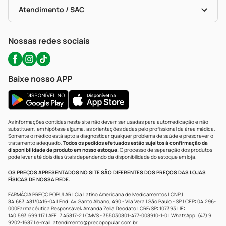
Autoteste Covid-19
Certificado De Segurança
Políticas De Marketplace
Portal Da Privacidade
Atendimento / SAC
Política De Privacidade
WhatsApp (47) 9202-1687
Atendimento@precopopular.com.br
Nossas redes sociais
Baixe nosso APP
As informações contidas neste site não devem ser usadas para automedicação e não
substituem, em hipótese alguma, as orientações dadas pelo profissional da área médica.
Somente o médico está apto a diagnosticar qualquer problema de saúde e prescrever o
tratamento adequado.
Todos os pedidos efetuados estão sujeitos à confirmação da
disponibilidade de produto em nosso estoque.
O processo de separação dos produtos
pode levar até dois dias úteis dependendo da disponibilidade do estoque em loja.
OS PREÇOS APRESENTADOS NO SITE SÃO DIFERENTES DOS PREÇOS DAS LOJAS
FÍSICAS DE NOSSA REDE.
FARMÁCIA PREÇO POPULAR | Cia Latino Americana de Medicamentos | CNPJ:
84.683.481/0416-04 | End: Av. Santo Albano, 490 - Vila Vera | São Paulo - SP | CEP: 04.296-
000Farmacêutica Responsável: Amanda Zelia Deodato | CRF/SP: 107393 | IE:
140.593.699.117 | AFE: 7.45817-2 | CMVS - 355030801-477-008910-1-0 | WhatsApp: (47) 9
9202-1687 | e-mail:
atendimento@precopopular.com.br
.