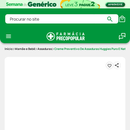
Procurar no site
Mamãe e Bebê
Assaduras
Creme Preventivo De Assaduras Huggies Puro E Natura