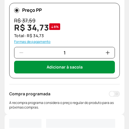
Preço PP
R$
37
,
59
R$
34
,
73
8%
Total:
R$
34
,
73
Formas de pagamento
Adicionar à sacola
Compra programada
A recompra programa considera o preço regular do produto para as
próximas compras.