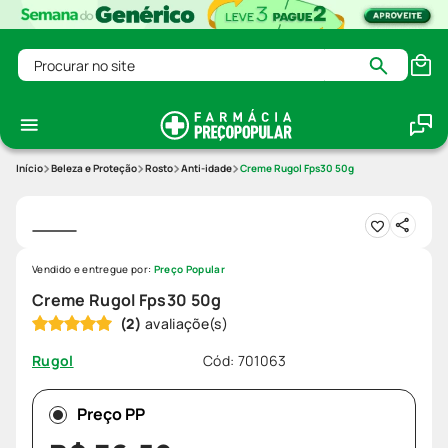
Procurar no site
Beleza e Proteção
Rosto
Anti-idade
Creme Rugol Fps30 50g
Vendido e entregue por:
Preço Popular
Creme Rugol Fps30 50g
(
2
)
Cód
:
701063
Rugol
Preço PP