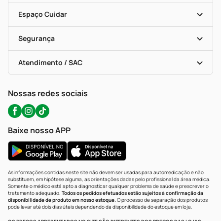
Encarte De Ofertas
Entrega
Dermaclub
Recompra Programada
Espaço Cuidar
Descontos De Laboratório (PBM)
Compras Com Receita
Cupons E Ofertas
Alomed (tele-Entrega)
Vacinas
Formas De Pagamento
Serviços Farmacêuticos
Segurança
Troca E Devolução
Testes Rápidos
Bulas De A A Z
Autoteste Covid-19
Certificado De Segurança
Políticas De Marketplace
Portal Da Privacidade
Atendimento / SAC
Política De Privacidade
WhatsApp (47) 9202-1687
Atendimento@precopopular.com.br
Nossas redes sociais
Baixe nosso APP
As informações contidas neste site não devem ser usadas para automedicação e não
substituem, em hipótese alguma, as orientações dadas pelo profissional da área médica.
Somente o médico está apto a diagnosticar qualquer problema de saúde e prescrever o
tratamento adequado.
Todos os pedidos efetuados estão sujeitos à confirmação da
disponibilidade de produto em nosso estoque.
O processo de separação dos produtos
pode levar até dois dias úteis dependendo da disponibilidade do estoque em loja.