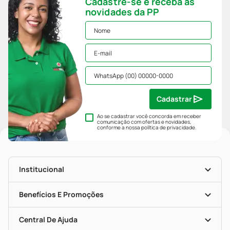
Cadastre-se e receba as
novidades da PP
Cadastrar
Ao se cadastrar você concorda em receber
comunicação com ofertas e novidades,
conforme a nossa
política de privacidade
.
Institucional
História
Nossas Lojas
Benefícios E Promoções
Trabalhe Conosco
Mapa De Categorias
Clube PP
Blog Da PP
Convênios
Central De Ajuda
Seja Uma Loja Parceira
Programa Popular Do Brasil