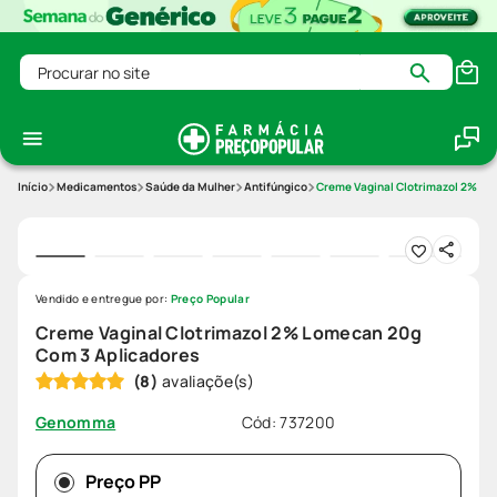
Procurar no site
Medicamentos
Saúde da Mulher
Antifúngico
Creme Vaginal Clotrimazol 2% Lo
Vendido e entregue por:
Preço Popular
Creme Vaginal Clotrimazol 2% Lomecan 20g
Com 3 Aplicadores
(
8
)
Cód
:
737200
Genomma
Preço PP