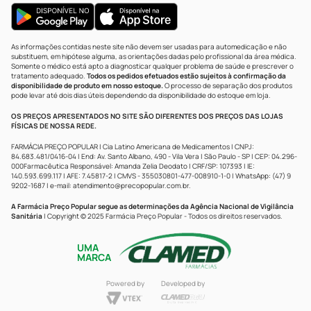
As informações contidas neste site não devem ser usadas para automedicação e não
substituem, em hipótese alguma, as orientações dadas pelo profissional da área médica.
Somente o médico está apto a diagnosticar qualquer problema de saúde e prescrever o
tratamento adequado.
Todos os pedidos efetuados estão sujeitos à confirmação da
disponibilidade de produto em nosso estoque.
O processo de separação dos produtos
pode levar até dois dias úteis dependendo da disponibilidade do estoque em loja.
OS PREÇOS APRESENTADOS NO SITE SÃO DIFERENTES DOS PREÇOS DAS LOJAS
FÍSICAS DE NOSSA REDE.
FARMÁCIA PREÇO POPULAR | Cia Latino Americana de Medicamentos | CNPJ:
84.683.481/0416-04 | End: Av. Santo Albano, 490 - Vila Vera | São Paulo - SP | CEP: 04.296-
000Farmacêutica Responsável: Amanda Zelia Deodato | CRF/SP: 107393 | IE:
140.593.699.117 | AFE: 7.45817-2 | CMVS - 355030801-477-008910-1-0 | WhatsApp: (47) 9
9202-1687 | e-mail:
atendimento@precopopular.com.br
.
A Farmácia Preço Popular segue as determinações da Agência Nacional de Vigilância
Sanitária
| Copyright © 2025 Farmácia Preço Popular - Todos os direitos reservados.
UMA
MARCA
Powered by
Developed by