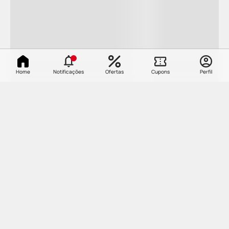
Home
Notificações
Ofertas
Cupons
Perfil
Cadastre-se e receba as
novidades da PP